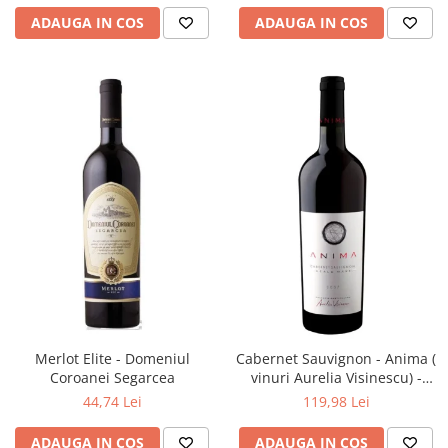
ADAUGA IN COS
ADAUGA IN COS
Merlot Elite - Domeniul
Cabernet Sauvignon - Anima (
Coroanei Segarcea
vinuri Aurelia Visinescu) -
Domeniile Sahateni
44,74 Lei
119,98 Lei
ADAUGA IN COS
ADAUGA IN COS