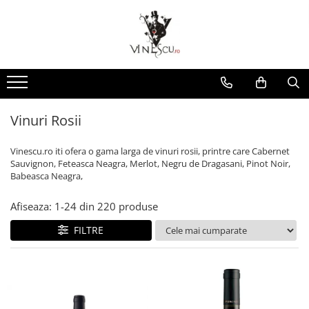
Spumante & Sampanie
Vinuri dupa culoare
Vinuri dupa fel
Vinuri dupa provenienta
Vinuri speciale
Cognac/Coniac/Armagnac/Vinarsuri
Delicatese / Bacanie
Accesorii vinuri
Vinuri Spumante
Vinuri Rosii
Vinuri seci
Vinuri Rosii
Vinuri pentru cadou
Vinarsuri
Ciocolata
Cutii cadou vinuri
Sampanie / Champagne
Vinuri Albe
Vinuri demiseci
Vinuri Albe
Vinuri de colectie/vechi
Cognac/Coniac/Armagnac
Condimente
Vinuri Rose
Vinuri demidulci
Vinuri Rose
Vinuri personalizate
Ulei de masline
Vinuri Rosii
Vinuri dulci
Cafea
Vinescu.ro iti ofera o gama larga de vinuri rosii, printre care Cabernet
Sauvignon, Feteasca Neagra, Merlot, Negru de Dragasani, Pinot Noir,
Babeasca Neagra,
Afiseaza:
1-
24
din
220
produse
FILTRE