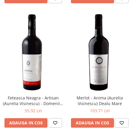
Feteasca Neagra - Artisan
Merlot - Anima (Aurelia
(Aurelia Visinescu) - Domeniile
Visinescu) Dealu Mare
Sahateni
55,92 Lei
103,71 Lei
ADAUGA IN COS
ADAUGA IN COS