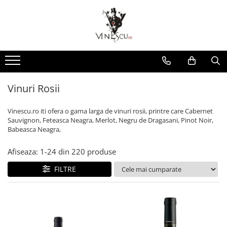
Spumante & Sampanie
Vinuri dupa culoare
Vinuri dupa fel
Vinuri dupa provenienta
Vinuri speciale
Cognac/Coniac/Armagnac/Vinarsuri
Delicatese / Bacanie
Accesorii vinuri
Vinuri Spumante
Vinuri Rosii
Vinuri seci
Vinuri Rosii
Vinuri pentru cadou
Vinarsuri
Ciocolata
Cutii cadou vinuri
Sampanie / Champagne
Vinuri Albe
Vinuri demiseci
Vinuri Albe
Vinuri de colectie/vechi
Cognac/Coniac/Armagnac
Condimente
Vinuri Rose
Vinuri demidulci
Vinuri Rose
Vinuri personalizate
Ulei de masline
Vinuri Rosii
Vinuri dulci
Cafea
Vinescu.ro iti ofera o gama larga de vinuri rosii, printre care Cabernet
Sauvignon, Feteasca Neagra, Merlot, Negru de Dragasani, Pinot Noir,
Babeasca Neagra,
Afiseaza:
1-
24
din
220
produse
FILTRE