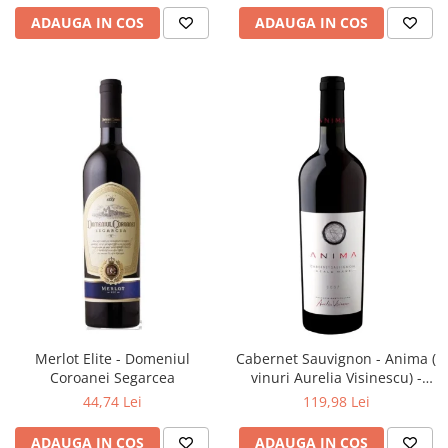
ADAUGA IN COS
ADAUGA IN COS
Merlot Elite - Domeniul
Cabernet Sauvignon - Anima (
Coroanei Segarcea
vinuri Aurelia Visinescu) -
Domeniile Sahateni
44,74 Lei
119,98 Lei
ADAUGA IN COS
ADAUGA IN COS