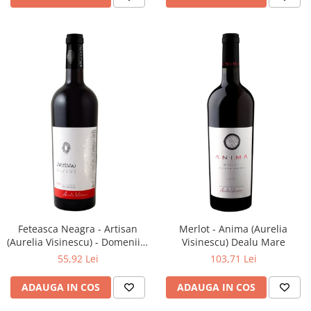
Feteasca Neagra - Artisan
Merlot - Anima (Aurelia
(Aurelia Visinescu) - Domeniile
Visinescu) Dealu Mare
Sahateni
55,92 Lei
103,71 Lei
ADAUGA IN COS
ADAUGA IN COS