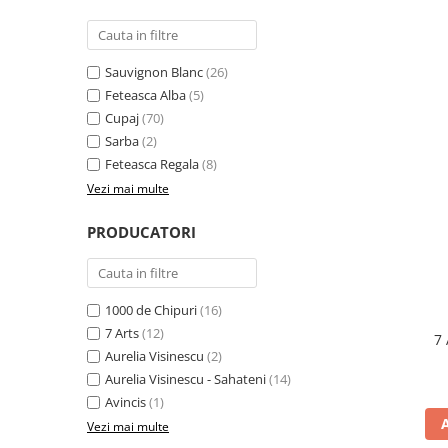
Sauvignon Blanc
(26)
Feteasca Alba
(5)
Cupaj
(70)
Sarba
(2)
Feteasca Regala
(8)
Vezi mai multe
PRODUCATORI
1000 de Chipuri
(16)
7 Arts
(12)
7 
Aurelia Visinescu
(2)
Aurelia Visinescu - Sahateni
(14)
Avincis
(1)
Vezi mai multe