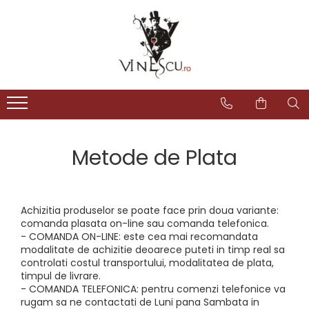
Spumante & Sampanie
Vinuri dupa culoare
Vinuri dupa fel
Vinuri dupa provenienta
Vinuri speciale
Cognac/Coniac/Armagnac/Vinarsuri
Delicatese / Bacanie
Accesorii vinuri
Vinuri Spumante
Vinuri Rosii
Vinuri seci
Vinuri Rosii
Vinuri pentru cadou
Vinarsuri
Ciocolata
Cutii cadou vinuri
Sampanie / Champagne
Vinuri Albe
Vinuri demiseci
Vinuri Albe
Vinuri de colectie/vechi
Cognac/Coniac/Armagnac
Condimente
Vinuri Rose
Vinuri demidulci
Vinuri Rose
Vinuri personalizate
Ulei de masline
Vinuri dulci
Cafea
Metode de Plata
Achizitia produselor se poate face prin doua variante:
comanda plasata on-line sau comanda telefonica.
- COMANDA ON-LINE: este cea mai recomandata
modalitate de achizitie deoarece puteti in timp real sa
controlati costul transportului, modalitatea de plata,
timpul de livrare.
- COMANDA TELEFONICA: pentru comenzi telefonice va
rugam sa ne contactati de Luni pana Sambata in