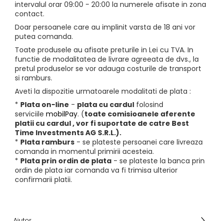
intervalul orar 09:00 - 20:00 la numerele afisate in zona
contact.
Doar persoanele care au implinit varsta de 18 ani vor
putea comanda.
Toate produsele au afisate preturile in Lei cu TVA. In
functie de modalitatea de livrare agreeata de dvs., la
pretul produselor se vor adauga costurile de transport
si ramburs.
Aveti la dispozitie urmatoarele modalitati de plata :
*
Plata on-line
-
plata cu cardul
folosind
serviciile
mobilPay
. (
toate comisioanele aferente
platii cu cardul , vor fi suportate de catre Best
Time Investments AG S.R.L.).
*
Plata ramburs
- se plateste persoanei care livreaza
comanda in momentul primirii acesteia.
*
Plata prin ordin de plata
- se plateste la banca prin
ordin de plata iar comanda va fi trimisa ulterior
confirmarii platii.
Ajutor