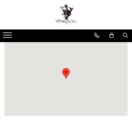
Spumante & Sampanie
Vinuri dupa culoare
Vinuri dupa fel
Vinuri dupa provenienta
Vinuri speciale
Cognac/Coniac/Armagnac/Vinarsuri
Delicatese / Bacanie
Accesorii vinuri
Vinuri Spumante
Vinuri Rosii
Vinuri seci
Vinuri Rosii
Vinuri pentru cadou
Vinarsuri
Ciocolata
Cutii cadou vinuri
Sampanie / Champagne
Vinuri Albe
Vinuri demiseci
Vinuri Albe
Vinuri de colectie/vechi
Cognac/Coniac/Armagnac
Condimente
Vinuri Rose
Vinuri demidulci
Vinuri Rose
Vinuri personalizate
Ulei de masline
Vinuri dulci
Cafea