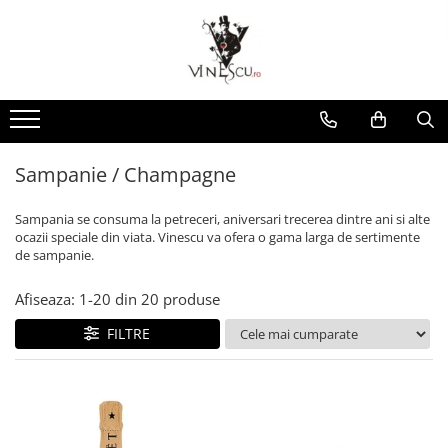
Spumante & Sampanie
Vinuri dupa culoare
Vinuri dupa fel
Vinuri dupa provenienta
Vinuri speciale
Cognac/Coniac/Armagnac/Vinarsuri
Delicatese / Bacanie
Accesorii vinuri
Vinuri Spumante
Vinuri Rosii
Vinuri seci
Vinuri Rosii
Vinuri pentru cadou
Vinarsuri
Ciocolata
Cutii cadou vinuri
Sampanie / Champagne
Vinuri Albe
Vinuri demiseci
Vinuri Albe
Vinuri de colectie/vechi
Cognac/Coniac/Armagnac
Condimente
Vinuri Rose
Vinuri demidulci
Vinuri Rose
Vinuri personalizate
Ulei de masline
Sampanie / Champagne
Vinuri dulci
Cafea
Sampania se consuma la petreceri, aniversari trecerea dintre ani si alte
ocazii speciale din viata. Vinescu va ofera o gama larga de sertimente
de sampanie.
Afiseaza:
1-
20
din
20
produse
FILTRE