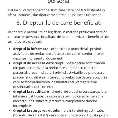
personal
Datele cu caracter personal furnizate catre pot fi transferate in
afara Romaniei, dar doar catre state din Uniunea Europeana.
6. Drepturile de care beneficiati
In conditiile prevazute de legislatia in materia prelucrarii datelor
cu caracter personal, in calitate de persoane vizate, beneficiati de
urmatoarele drepturi:
dreptul la informare
- dreptul de a primi detalii privind
activitatile de prelucrare efectuate de catre , conform celor
descrise in prezentul document;
dreptul de acces la date
dreptul de a obtine confirmarea
din partea cu privire la prelucrarea datelor cu caracter
personal, precum si detalii privind activitatile de prelucrare
precum modalitatea in care sunt prelucrate datele, scopul in
care se face prelucrarea, destinatarii sau categoriile de
destinatari ai datelor, etc;
dreptul la rectificare
- dreptul de a obtine corectarea, fara
intarzieri justificate, de catre a datelor cu caracter personal
inexacte/ nejustificate, precum si completarea datelor
incomplete;
dreptul la stergerea datelor
, fara intarzieri nejustificate,
("dreptul de a fi uitat") - se aplica anumite conditii; Este posibil