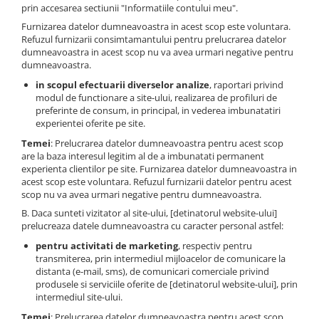
prin accesarea sectiunii "Informatiile contului meu".
Furnizarea datelor dumneavoastra in acest scop este voluntara.
Refuzul furnizarii consimtamantului pentru prelucrarea datelor
dumneavoastra in acest scop nu va avea urmari negative pentru
dumneavoastra.
in scopul efectuarii diverselor analize
, raportari privind
modul de functionare a site-ului, realizarea de profiluri de
preferinte de consum, in principal, in vederea imbunatatiri
experientei oferite pe site.
Temei
: Prelucrarea datelor dumneavoastra pentru acest scop
are la baza interesul legitim al de a imbunatati permanent
experienta clientilor pe site. Furnizarea datelor dumneavoastra in
acest scop este voluntara. Refuzul furnizarii datelor pentru acest
scop nu va avea urmari negative pentru dumneavoastra.
B. Daca sunteti vizitator al site-ului, [detinatorul website-ului]
prelucreaza datele dumneavoastra cu caracter personal astfel:
pentru activitati de marketing
, respectiv pentru
transmiterea, prin intermediul mijloacelor de comunicare la
distanta (e-mail, sms), de comunicari comerciale privind
produsele si serviciile oferite de [detinatorul website-ului], prin
intermediul site-ului.
Temei
: Prelucrarea datelor dumneavoastra pentru acest scop