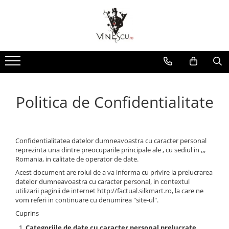
Spumante & Sampanie
Vinuri dupa culoare
Vinuri dupa fel
Vinuri dupa provenienta
Vinuri speciale
Cognac/Coniac/Armagnac/Vinarsuri
Delicatese / Bacanie
Accesorii vinuri
Vinuri Spumante
Vinuri Rosii
Vinuri seci
Vinuri Rosii
Vinuri pentru cadou
Vinarsuri
Ciocolata
Cutii cadou vinuri
Sampanie / Champagne
Vinuri Albe
Vinuri demiseci
Vinuri Albe
Vinuri de colectie/vechi
Cognac/Coniac/Armagnac
Condimente
Vinuri Rose
Vinuri demidulci
Vinuri Rose
Vinuri personalizate
Ulei de masline
Politica de Confidentialitate
Vinuri dulci
Cafea
Confidentialitatea datelor dumneavoastra cu caracter personal
reprezinta una dintre preocuparile principale ale , cu sediul in ,,,
Romania, in calitate de operator de date.
Acest document are rolul de a va informa cu privire la prelucrarea
datelor dumneavoastra cu caracter personal, in contextul
utilizarii paginii de internet http://factual.silkmart.ro, la care ne
vom referi in continuare cu denumirea "site-ul".
Cuprins
Categoriile de date cu caracter personal prelucrate