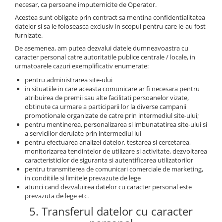
necesar, ca persoane imputernicite de Operator.
Acestea sunt obligate prin contract sa mentina confidentialitatea
datelor si sa le foloseasca exclusiv in scopul pentru care le-au fost
furnizate.
De asemenea, am putea dezvalui datele dumneavoastra cu
caracter personal catre autoritatile publice centrale / locale, in
urmatoarele cazuri exemplificativ enumerate:
pentru administrarea site-ului
in situatiile in care aceasta comunicare ar fi necesara pentru
atribuirea de premii sau alte facilitati persoanelor vizate,
obtinute ca urmare a participarii lor la diverse campanii
promotionale organizate de catre prin intermediul site-ului;
pentru mentinerea, personalizarea si imbunatatirea site-ului si
a serviciilor derulate prin intermediul lui
pentru efectuarea analizei datelor, testarea si cercetarea,
monitorizarea tendintelor de utilizare si activitate, dezvoltarea
caracteristicilor de siguranta si autentificarea utilizatorilor
pentru transmiterea de comunicari comerciale de marketing,
in conditiile si limitele prevazute de lege
atunci cand dezvaluirea datelor cu caracter personal este
prevazuta de lege etc.
5. Transferul datelor cu caracter