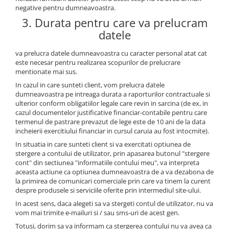
negative pentru dumneavoastra.
3. Durata pentru care va prelucram
datele
va prelucra datele dumneavoastra cu caracter personal atat cat
este necesar pentru realizarea scopurilor de prelucrare
mentionate mai sus.
In cazul in care sunteti client, vom prelucra datele
dumneavoastra pe intreaga durata a raporturilor contractuale si
ulterior conform obligatiilor legale care revin in sarcina (de ex, in
cazul documentelor justificative financiar-contabile pentru care
termenul de pastrare prevazut de lege este de 10 ani de la data
incheierii exercitiului financiar in cursul caruia au fost intocmite).
In situatia in care sunteti client si va exercitati optiunea de
stergere a contului de utilizator, prin apasarea butonul "stergere
cont" din sectiunea "informatiile contului meu", va interpreta
aceasta actiune ca optiunea dumneavoastra de a va dezabona de
la primirea de comunicari comerciale prin care va tinem la curent
despre produsele si serviciile oferite prin intermediul site-ului.
In acest sens, daca alegeti sa va stergeti contul de utilizator, nu va
vom mai trimite e-mailuri si / sau sms-uri de acest gen.
Totusi, dorim sa va informam ca stergerea contului nu va avea ca