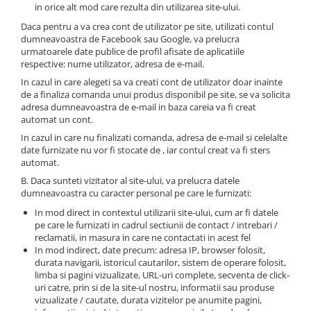
in orice alt mod care rezulta din utilizarea site-ului.
Daca pentru a va crea cont de utilizator pe site, utilizati contul
dumneavoastra de Facebook sau Google, va prelucra
urmatoarele date publice de profil afisate de aplicatiile
respective: nume utilizator, adresa de e-mail.
In cazul in care alegeti sa va creati cont de utilizator doar inainte
de a finaliza comanda unui produs disponibil pe site, se va solicita
adresa dumneavoastra de e-mail in baza careia va fi creat
automat un cont.
In cazul in care nu finalizati comanda, adresa de e-mail si celelalte
date furnizate nu vor fi stocate de , iar contul creat va fi sters
automat.
B. Daca sunteti vizitator al site-ului, va prelucra datele
dumneavoastra cu caracter personal pe care le furnizati:
In mod direct in contextul utilizarii site-ului, cum ar fi datele
pe care le furnizati in cadrul sectiunii de contact / intrebari /
reclamatii, in masura in care ne contactati in acest fel
In mod indirect, date precum: adresa IP, browser folosit,
durata navigarii, istoricul cautarilor, sistem de operare folosit,
limba si pagini vizualizate, URL-uri complete, secventa de click-
uri catre, prin si de la site-ul nostru, informatii sau produse
vizualizate / cautate, durata vizitelor pe anumite pagini,