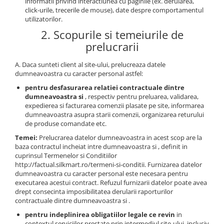
informatii privind interactiunea cu paginile (ex. derularea,
click-urile, trecerile de mouse), date despre comportamentul
utilizatorilor.
2. Scopurile si temeiurile de
prelucrarii
A. Daca sunteti client al site-ului, prelucreaza datele
dumneavoastra cu caracter personal astfel:
pentru desfasurarea relatiei contractuale dintre
dumneavoastra si
, respectiv pentru preluarea, validarea,
expedierea si facturarea comenzii plasate pe site, informarea
dumneavoastra asupra starii comenzii, organizarea returului
de produse comandate etc.
Temei:
Prelucrarea datelor dumneavoastra in acest scop are la
baza contractul incheiat intre dumneavoastra si , definit in
cuprinsul Termenelor si Conditiilor
http://factual.silkmart.ro/termeni-si-conditii. Furnizarea datelor
dumneavoastra cu caracter personal este necesara pentru
executarea acestui contract. Refuzul furnizarii datelor poate avea
drept consecinta imposibilitatea derularii raporturilor
contractuale dintre dumneavoastra si .
pentru indeplinirea obligatiilor legale ce revin
in
contextul serviciilor prestate prin intermediul site-ului, inclusiv