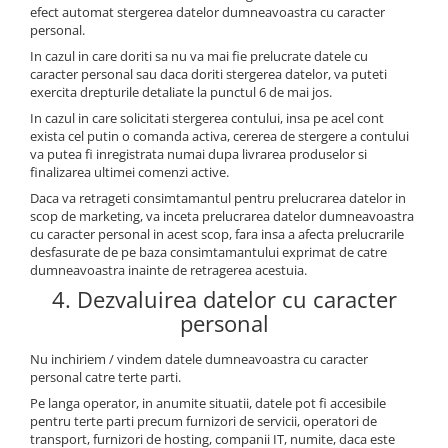
efect automat stergerea datelor dumneavoastra cu caracter
personal.
In cazul in care doriti sa nu va mai fie prelucrate datele cu
caracter personal sau daca doriti stergerea datelor, va puteti
exercita drepturile detaliate la punctul 6 de mai jos.
In cazul in care solicitati stergerea contului, insa pe acel cont
exista cel putin o comanda activa, cererea de stergere a contului
va putea fi inregistrata numai dupa livrarea produselor si
finalizarea ultimei comenzi active.
Daca va retrageti consimtamantul pentru prelucrarea datelor in
scop de marketing, va inceta prelucrarea datelor dumneavoastra
cu caracter personal in acest scop, fara insa a afecta prelucrarile
desfasurate de pe baza consimtamantului exprimat de catre
dumneavoastra inainte de retragerea acestuia.
4. Dezvaluirea datelor cu caracter
personal
Nu inchiriem / vindem datele dumneavoastra cu caracter
personal catre terte parti.
Pe langa operator, in anumite situatii, datele pot fi accesibile
pentru terte parti precum furnizori de servicii, operatori de
transport, furnizori de hosting, companii IT, numite, daca este