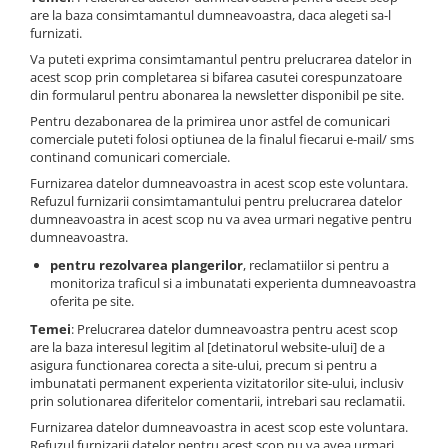
are la baza consimtamantul dumneavoastra, daca alegeti sa-l
furnizati.
Va puteti exprima consimtamantul pentru prelucrarea datelor in
acest scop prin completarea si bifarea casutei corespunzatoare
din formularul pentru abonarea la newsletter disponibil pe site.
Pentru dezabonarea de la primirea unor astfel de comunicari
comerciale puteti folosi optiunea de la finalul fiecarui e-mail/ sms
continand comunicari comerciale.
Furnizarea datelor dumneavoastra in acest scop este voluntara.
Refuzul furnizarii consimtamantului pentru prelucrarea datelor
dumneavoastra in acest scop nu va avea urmari negative pentru
dumneavoastra.
pentru rezolvarea plangerilor
, reclamatiilor si pentru a
monitoriza traficul si a imbunatati experienta dumneavoastra
oferita pe site.
Temei
: Prelucrarea datelor dumneavoastra pentru acest scop
are la baza interesul legitim al [detinatorul website-ului] de a
asigura functionarea corecta a site-ului, precum si pentru a
imbunatati permanent experienta vizitatorilor site-ului, inclusiv
prin solutionarea diferitelor comentarii, intrebari sau reclamatii.
Furnizarea datelor dumneavoastra in acest scop este voluntara.
Refuzul furnizarii datelor pentru acest scop nu va avea urmari