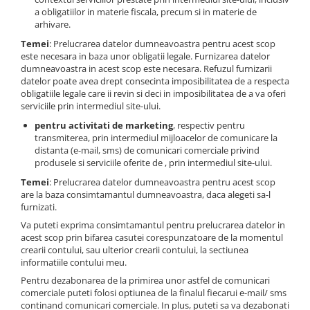
a obligatiilor in materie fiscala, precum si in materie de
arhivare.
Temei
: Prelucrarea datelor dumneavoastra pentru acest scop
este necesara in baza unor obligatii legale. Furnizarea datelor
dumneavoastra in acest scop este necesara. Refuzul furnizarii
datelor poate avea drept consecinta imposibilitatea de a respecta
obligatiile legale care ii revin si deci in imposibilitatea de a va oferi
serviciile prin intermediul site-ului.
pentru activitati de marketing
, respectiv pentru
transmiterea, prin intermediul mijloacelor de comunicare la
distanta (e-mail, sms) de comunicari comerciale privind
produsele si serviciile oferite de , prin intermediul site-ului.
Temei
: Prelucrarea datelor dumneavoastra pentru acest scop
are la baza consimtamantul dumneavoastra, daca alegeti sa-l
furnizati.
Va puteti exprima consimtamantul pentru prelucrarea datelor in
acest scop prin bifarea casutei corespunzatoare de la momentul
crearii contului, sau ulterior crearii contului, la sectiunea
informatiile contului meu.
Pentru dezabonarea de la primirea unor astfel de comunicari
comerciale puteti folosi optiunea de la finalul fiecarui e-mail/ sms
continand comunicari comerciale. In plus, puteti sa va dezabonati