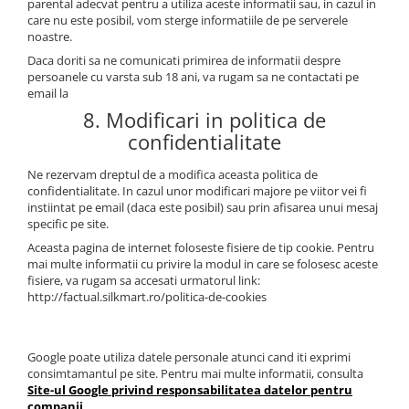
parental adecvat pentru a utiliza aceste informatii sau, in cazul in
care nu este posibil, vom sterge informatiile de pe serverele
noastre.
Daca doriti sa ne comunicati primirea de informatii despre
persoanele cu varsta sub 18 ani, va rugam sa ne contactati pe
email la
8. Modificari in politica de
confidentialitate
Ne rezervam dreptul de a modifica aceasta politica de
confidentialitate. In cazul unor modificari majore pe viitor vei fi
instiintat pe email (daca este posibil) sau prin afisarea unui mesaj
specific pe site.
Aceasta pagina de internet foloseste fisiere de tip cookie. Pentru
mai multe informatii cu privire la modul in care se folosesc aceste
fisiere, va rugam sa accesati urmatorul link:
http://factual.silkmart.ro/politica-de-cookies
Google poate utiliza datele personale atunci cand iti exprimi
consimtamantul pe site. Pentru mai multe informatii, consulta
Site-ul Google privind responsabilitatea datelor pentru
companii
.