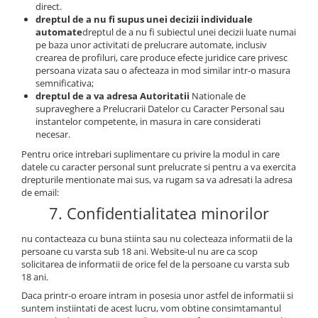
direct.
dreptul de a nu fi supus unei decizii individuale
automate
dreptul de a nu fi subiectul unei decizii luate numai
pe baza unor activitati de prelucrare automate, inclusiv
crearea de profiluri, care produce efecte juridice care privesc
persoana vizata sau o afecteaza in mod similar intr-o masura
semnificativa;
dreptul de a va adresa Autoritatii
Nationale de
supraveghere a Prelucrarii Datelor cu Caracter Personal sau
instantelor competente, in masura in care considerati
necesar.
Pentru orice intrebari suplimentare cu privire la modul in care
datele cu caracter personal sunt prelucrate si pentru a va exercita
drepturile mentionate mai sus, va rugam sa va adresati la adresa
de email:
7. Confidentialitatea minorilor
nu contacteaza cu buna stiinta sau nu colecteaza informatii de la
persoane cu varsta sub 18 ani. Website-ul nu are ca scop
solicitarea de informatii de orice fel de la persoane cu varsta sub
18 ani.
Daca printr-o eroare intram in posesia unor astfel de informatii si
suntem instiintati de acest lucru, vom obtine consimtamantul