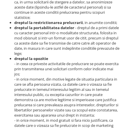
ca, in urma solicitarii de stergere a datelor, sa anonimizeze
aceste date (lipsindu-le astfel de caracterul personal) si sa
continue in aceste conditii prelucrarea pentru scopuri
statistice;
dreptul la restrictionarea prelucrarii
, in anumite conditii;
dreptul la portabilitatea datelor
- dreptul de a primi datele
cu caracter personal intr-o modalitate structurata, folosita in
mod obisnuit si intr-un format usor de citit, precum si dreptul
ca aceste date sa fie transmise de catre catre alt operator de
date, in masura in care sunt indeplinite conditiile prevazute de
lege;
dreptul la opozitie
- in ceea ce priveste activitatile de prelucrare se poate exercita
prin transmiterea unei solicitari conform celor indicate mai
jos;
- in orice moment, din motive legate de situatia particulara in
care se afla persoana vizata, ca datele care o vizeaza sa fie
prelucrate in temeiul interesului legitim al sau in temeiul
interesului public, cu exceptia cazurilor in care poate
demonstra ca are motive legitime si imperioase care justifica
prelucarea si care prevaleaza asupra intereselor, drepturilor si
libertatilor persoanelor vizate sau ca scopul este constatarea,
exercitarea sau apararea unui drept in instanta;
- in orice moment, in mod gratuit si fara nicio justificare, ca
datele care o vizeaza sa fie prelucrate in scop de marketing