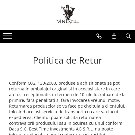
Spumante & Sampanie
Vinuri dupa culoare
Vinuri dupa fel
Vinuri dupa provenienta
Vinuri speciale
Cognac/Coniac/Armagnac/Vinarsuri
Delicatese / Bacanie
Accesorii vinuri
Vinuri Spumante
Vinuri Rosii
Vinuri seci
Vinuri Rosii
Vinuri pentru cadou
Vinarsuri
Ciocolata
Cutii cadou vinuri
Sampanie / Champagne
Vinuri Albe
Vinuri demiseci
Vinuri Albe
Vinuri de colectie/vechi
Cognac/Coniac/Armagnac
Condimente
Vinuri Rose
Vinuri demidulci
Vinuri Rose
Vinuri personalizate
Ulei de masline
Politica de Retur
Vinuri dulci
Cafea
Conform O.G. 130/2000, produsele achizitionate se pot
returna in ambalajul original si in aceeasi stare in care
au fost receptionate, in termen de 10 zile lucratoare de la
primire, fara penalitati si fara invocarea vreunui motiv.
Returnarea produselor se va face pe cheltuiala clientului,
folosind acelasi serviciu de transport cu care s-a facut
expedierea. Clientul poate solicita returnarea
contravalorii produsului sau inlocuirea cu unul conform.
Daca S.C. Best Time Investments AG S.R.L. nu poate
inlocui produsul cu unul conform, se va restitui