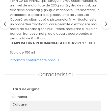
TEHNICA DE VINIFICAŢIE : Strugurii s-au cules manual, la
un nivel de maturitate de 230g zahăr/litru de must, au
fost desciorchinaţi şi ţinuţi la macerare – fermentare, în
vinificatoare speciale cu piston, timp de zece zile.
Coborârea alternativă a pistoanelor în vinificator este
un procedeu tradiţional care permite o extragere mai
mare de culoare şi taninuri. Pentru maturare s-au ales
baricuri franceze, noi şi de a doua trecere pentru o
perioadă de 6 – 8 luni.
TEMPERATURA RECOMANDATA DE SERVIRE
:17 - 18º C.
Sticla de 750 ml
Informatii conformitate produs
Caracteristici
Tara de origine:
Romania
Culoare: