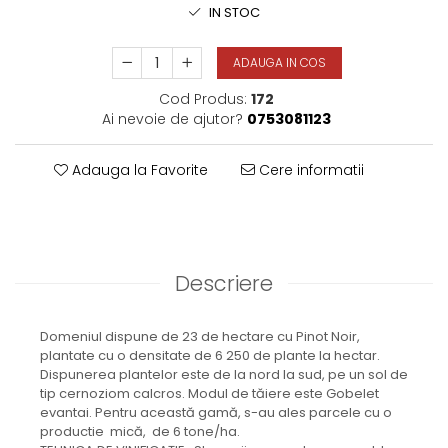
IN STOC
ADAUGA IN COS
Cod Produs:
172
Ai nevoie de ajutor?
0753081123
Adauga la Favorite
Cere informatii
Descriere
Domeniul dispune de 23 de hectare cu Pinot Noir,
plantate cu o densitate de 6 250 de plante la hectar.
Dispunerea plantelor este de la nord la sud, pe un sol de
tip cernoziom calcros. Modul de tăiere este Gobelet
evantai. Pentru această gamă, s-au ales parcele cu o
productie mică, de 6 tone/ha.