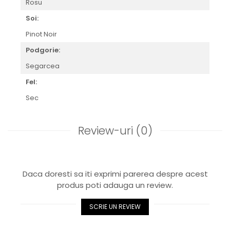
Rosu
Soi:
Pinot Noir
Podgorie:
Segarcea
Fel:
Sec
Review-uri
(0)
Daca doresti sa iti exprimi parerea despre acest
produs poti adauga un review.
SCRIE UN REVIEW