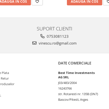
ADAUGA IN COS
ADAUGA IN COS
SUPORT CLIENTI
0753081123
vinescu.ro@gmail.com
DATE COMERCIALE
 Plata
Best Time Investments
AG SRL
e Retur
J03/483/2004
Produselor
16243766
str. Rotaresti nr. 135B (DN7)
L
Bascov/Pitesti, Arges