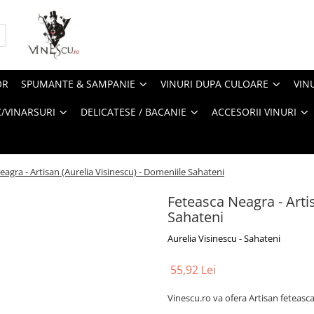
OR
SPUMANTE & SAMPANIE
VINURI DUPA CULOARE
VIN
/VINARSURI
DELICATESE / BACANIE
ACCESORII VINURI
agra - Artisan (Aurelia Visinescu) - Domeniile Sahateni
Feteasca Neagra - Arti
Sahateni
Aurelia Visinescu - Sahateni
55,92 Lei
Vinescu.ro va ofera Artisan feteasca