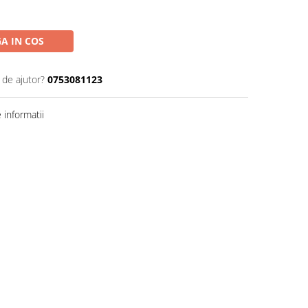
A IN COS
 de ajutor?
0753081123
informatii