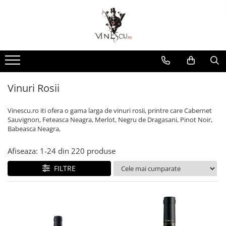
Spumante & Sampanie
Vinuri dupa culoare
Vinuri dupa fel
Vinuri dupa provenienta
Vinuri speciale
Cognac/Coniac/Armagnac/Vinarsuri
Delicatese / Bacanie
Accesorii vinuri
Vinuri Spumante
Vinuri Rosii
Vinuri seci
Vinuri Rosii
Vinuri pentru cadou
Vinarsuri
Ciocolata
Cutii cadou vinuri
Sampanie / Champagne
Vinuri Albe
Vinuri demiseci
Vinuri Albe
Vinuri de colectie/vechi
Cognac/Coniac/Armagnac
Condimente
Vinuri Rose
Vinuri demidulci
Vinuri Rose
Vinuri personalizate
Ulei de masline
Vinuri Rosii
Vinuri dulci
Cafea
Vinescu.ro iti ofera o gama larga de vinuri rosii, printre care Cabernet
Sauvignon, Feteasca Neagra, Merlot, Negru de Dragasani, Pinot Noir,
Babeasca Neagra,
Afiseaza:
1-
24
din
220
produse
FILTRE