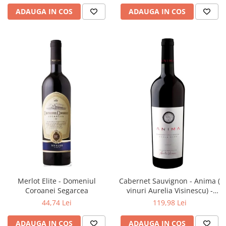
ADAUGA IN COS
ADAUGA IN COS
Merlot Elite - Domeniul
Cabernet Sauvignon - Anima (
Coroanei Segarcea
vinuri Aurelia Visinescu) -
Domeniile Sahateni
44,74 Lei
119,98 Lei
ADAUGA IN COS
ADAUGA IN COS