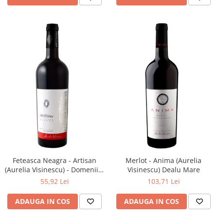
Feteasca Neagra - Artisan
Merlot - Anima (Aurelia
(Aurelia Visinescu) - Domeniile
Visinescu) Dealu Mare
Sahateni
55,92 Lei
103,71 Lei
ADAUGA IN COS
ADAUGA IN COS