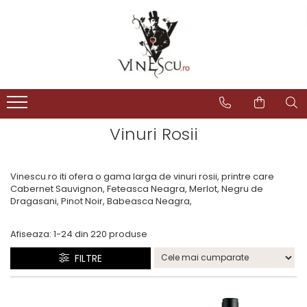
Spumante & Sampanie
Vinuri dupa culoare
Vinuri dupa fel
Vinuri dupa provenienta
Vinuri speciale
Cognac/Coniac/Armagnac/Vinarsuri
Delicatese / Bacanie
Accesorii vinuri
Vinuri Spumante
Vinuri Rosii
Vinuri seci
Vinuri Rosii
Vinuri pentru cadou
Vinarsuri
Ciocolata
Cutii cadou vinuri
Sampanie / Champagne
Vinuri Albe
Vinuri demiseci
Vinuri Albe
Vinuri de colectie/vechi
Cognac/Coniac/Armagnac
Condimente
Vinuri Rose
Vinuri demidulci
Vinuri Rose
Vinuri personalizate
Ulei de masline
Vinuri Rosii
Vinuri dulci
Cafea
Vinescu.ro iti ofera o gama larga de vinuri rosii, printre care
Cabernet Sauvignon, Feteasca Neagra, Merlot, Negru de
Dragasani, Pinot Noir, Babeasca Neagra,
Afiseaza:
1-
24
din
220
produse
FILTRE