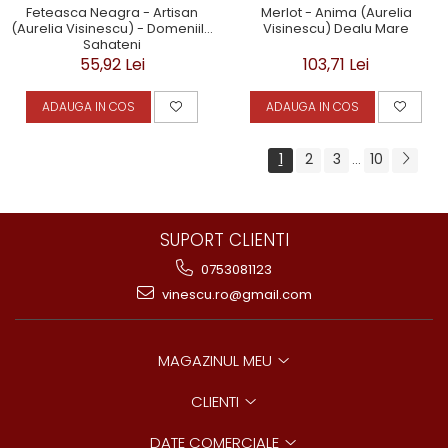
Feteasca Neagra - Artisan
Merlot - Anima (Aurelia
(Aurelia Visinescu) - Domeniile
Visinescu) Dealu Mare
Sahateni
55,92 Lei
103,71 Lei
ADAUGA IN COS
ADAUGA IN COS
1
2
3
10
...
SUPORT CLIENTI
0753081123
vinescu.ro@gmail.com
MAGAZINUL MEU
CLIENTI
DATE COMERCIALE