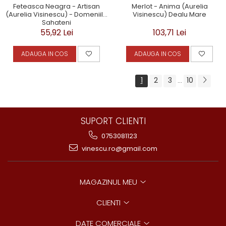
Feteasca Neagra - Artisan
Merlot - Anima (Aurelia
(Aurelia Visinescu) - Domeniile
Visinescu) Dealu Mare
Sahateni
55,92 Lei
103,71 Lei
ADAUGA IN COS
ADAUGA IN COS
1
2
3
10
...
SUPORT CLIENTI
0753081123
vinescu.ro@gmail.com
MAGAZINUL MEU
CLIENTI
DATE COMERCIALE