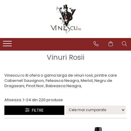
Spumante & Sampanie
Vinuri dupa culoare
Vinuri dupa fel
Vinuri dupa provenienta
Vinuri speciale
Cognac/Coniac/Armagnac/Vinarsuri
Delicatese / Bacanie
Accesorii vinuri
Vinuri Spumante
Vinuri Rosii
Vinuri seci
Vinuri Rosii
Vinuri pentru cadou
Vinarsuri
Ciocolata
Cutii cadou vinuri
Sampanie / Champagne
Vinuri Albe
Vinuri demiseci
Vinuri Albe
Vinuri de colectie/vechi
Cognac/Coniac/Armagnac
Condimente
Vinuri Rose
Vinuri demidulci
Vinuri Rose
Vinuri personalizate
Ulei de masline
Vinuri Rosii
Vinuri dulci
Cafea
Vinescu.ro iti ofera o gama larga de vinuri rosii, printre care
Cabernet Sauvignon, Feteasca Neagra, Merlot, Negru de
Dragasani, Pinot Noir, Babeasca Neagra,
Afiseaza:
1-
24
din
220
produse
FILTRE