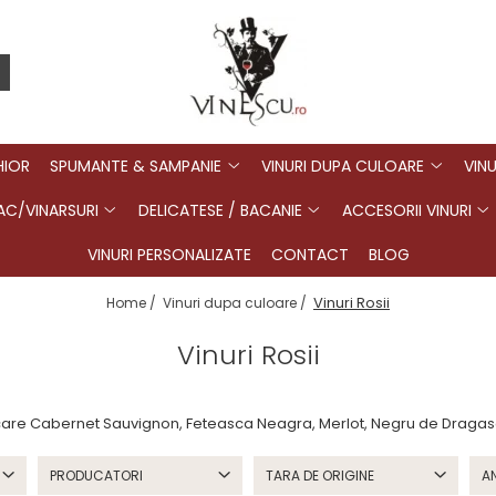
HIOR
SPUMANTE & SAMPANIE
VINURI DUPA CULOARE
VINU
C/VINARSURI
DELICATESE / BACANIE
ACCESORII VINURI
VINURI PERSONALIZATE
CONTACT
BLOG
Vinuri Rosii
Home /
Vinuri dupa culoare /
Vinuri Rosii
tre care Cabernet Sauvignon, Feteasca Neagra, Merlot, Negru de Draga
PRODUCATORI
TARA DE ORIGINE
A