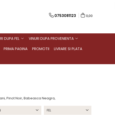
0753081123
0,00
RI DUPA FEL
VINURI DUPA PROVENIENTA
PRIMA PAGINA
PROMOTII
LIVRARE SI PLATA
sani, Pinot Noir, Babeasca Neagra,
N
FEL