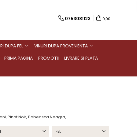
0753081123
0,00
RI DUPA FEL
VINURI DUPA PROVENIENTA
PRIMA PAGINA
PROMOTII
LIVRARE SI PLATA
sani, Pinot Noir, Babeasca Neagra,
N
FEL