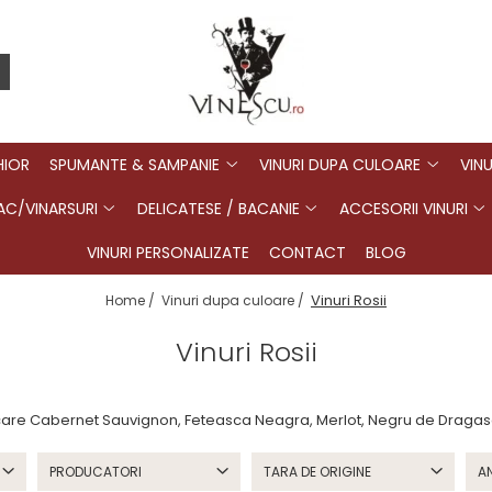
HIOR
SPUMANTE & SAMPANIE
VINURI DUPA CULOARE
VINU
C/VINARSURI
DELICATESE / BACANIE
ACCESORII VINURI
VINURI PERSONALIZATE
CONTACT
BLOG
Vinuri Rosii
Home /
Vinuri dupa culoare /
Vinuri Rosii
tre care Cabernet Sauvignon, Feteasca Neagra, Merlot, Negru de Draga
PRODUCATORI
TARA DE ORIGINE
A