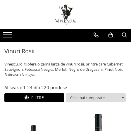
Spumante & Sampanie
Vinuri dupa culoare
Vinuri dupa fel
Vinuri dupa provenienta
Vinuri speciale
Cognac/Coniac/Armagnac/Vinarsuri
Delicatese / Bacanie
Accesorii vinuri
Vinuri Spumante
Vinuri Rosii
Vinuri seci
Vinuri Rosii
Vinuri pentru cadou
Vinarsuri
Ciocolata
Cutii cadou vinuri
Sampanie / Champagne
Vinuri Albe
Vinuri demiseci
Vinuri Albe
Vinuri de colectie/vechi
Cognac/Coniac/Armagnac
Condimente
Vinuri Rose
Vinuri demidulci
Vinuri Rose
Vinuri personalizate
Ulei de masline
Vinuri Rosii
Vinuri dulci
Cafea
Vinescu.ro iti ofera o gama larga de vinuri rosii, printre care Cabernet
Sauvignon, Feteasca Neagra, Merlot, Negru de Dragasani, Pinot Noir,
Babeasca Neagra,
Afiseaza:
1-
24
din
220
produse
FILTRE