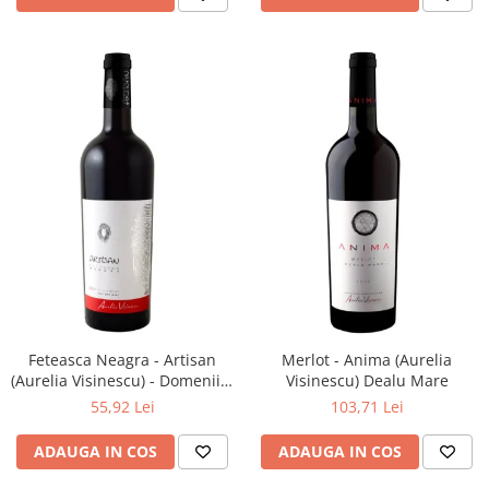
Feteasca Neagra - Artisan
Merlot - Anima (Aurelia
(Aurelia Visinescu) - Domeniile
Visinescu) Dealu Mare
Sahateni
55,92 Lei
103,71 Lei
ADAUGA IN COS
ADAUGA IN COS