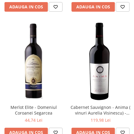
ADAUGA IN COS
ADAUGA IN COS
Merlot Elite - Domeniul
Cabernet Sauvignon - Anima (
Coroanei Segarcea
vinuri Aurelia Visinescu) -
Domeniile Sahateni
44,74 Lei
119,98 Lei
ADAUGA IN COS
ADAUGA IN COS