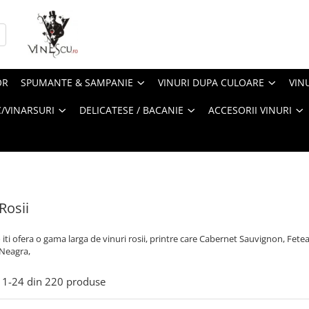
OR
SPUMANTE & SAMPANIE
VINURI DUPA CULOARE
VIN
/VINARSURI
DELICATESE / BACANIE
ACCESORII VINURI
Rosii
 iti ofera o gama larga de vinuri rosii, printre care Cabernet Sauvignon, Fet
Neagra,
1-
24
din
220
produse