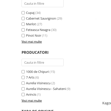
Cupaj
(34)
Cabernet Sauvignon
(29)
Merlot
(27)
Feteasca Neagra
(30)
Pinot Noir
(11)
Vezi mai multe
PRODUCATORI
1000 de Chipuri
(15)
7 Arts
(6)
Aurelia Visinescu
(2)
Aurelia Visinescu - Sahateni
(9)
Avincis
(1)
Vezi mai multe
Kagor