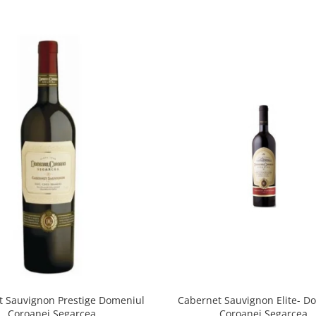
t Sauvignon Prestige Domeniul
Cabernet Sauvignon Elite- D
Coroanei Segarcea
Coroanei Segarcea