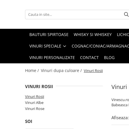
Spumante & Sampanie
Vinuri dupa culoare
Vinuri dupa fel
Vinuri dupa provenienta
Vinuri speciale
Cognac/Coniac/Armagnac/Vinarsuri
Delicatese / Bacanie
Accesorii vinuri
Vinuri Spumante
Vinuri Rosii
Vinuri seci
Vinuri Rosii
Vinuri pentru cadou
Vinarsuri
Ciocolata
Cutii cadou vinuri
BAUTURI SPIRTOASE
WHISKY SI WHISKEY
LICHI
Sampanie / Champagne
Vinuri Albe
Vinuri demiseci
Vinuri Albe
Vinuri de colectie/vechi
Cognac/Coniac/Armagnac
Condimente
VINURI SPECIALE
COGNAC/CONIAC/ARMAGNAC
Vinuri Rose
Vinuri demidulci
Vinuri Rose
Vinuri personalizate
Ulei de masline
VINURI PERSONALIZATE
CONTACT
BLOG
Vinuri dulci
Cafea
Home /
Vinuri dupa culoare /
Vinuri Rosii
Vinuri 
VINURI ROSII
Vinuri Rosii
Vinescu.ro
Vinuri Albe
Babeasca 
Vinuri Rose
Afiseaza:
SOI