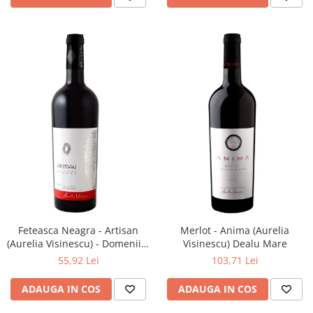
Feteasca Neagra - Artisan
Merlot - Anima (Aurelia
(Aurelia Visinescu) - Domeniile
Visinescu) Dealu Mare
Sahateni
55,92 Lei
103,71 Lei
ADAUGA IN COS
ADAUGA IN COS