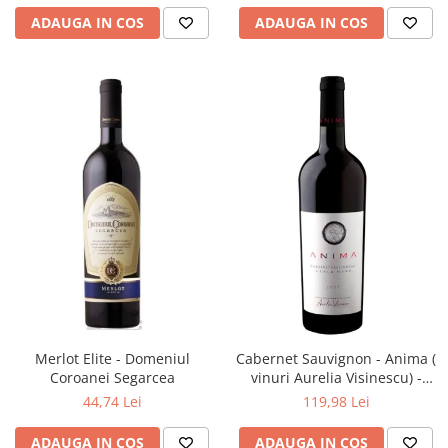
ADAUGA IN COS
ADAUGA IN COS
Merlot Elite - Domeniul
Cabernet Sauvignon - Anima (
Coroanei Segarcea
vinuri Aurelia Visinescu) -
Domeniile Sahateni
44,74 Lei
119,98 Lei
ADAUGA IN COS
ADAUGA IN COS