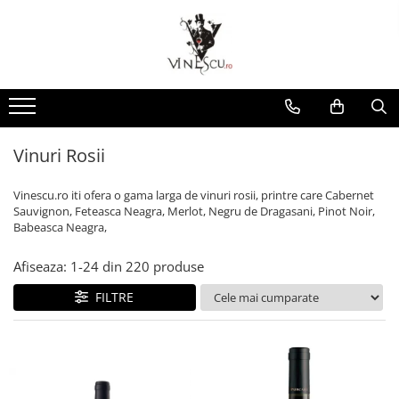
Spumante & Sampanie
Vinuri dupa culoare
Vinuri dupa fel
Vinuri dupa provenienta
Vinuri speciale
Cognac/Coniac/Armagnac/Vinarsuri
Delicatese / Bacanie
Accesorii vinuri
Vinuri Spumante
Vinuri Rosii
Vinuri seci
Vinuri Rosii
Vinuri pentru cadou
Vinarsuri
Ciocolata
Cutii cadou vinuri
Sampanie / Champagne
Vinuri Albe
Vinuri demiseci
Vinuri Albe
Vinuri de colectie/vechi
Cognac/Coniac/Armagnac
Condimente
Vinuri Rose
Vinuri demidulci
Vinuri Rose
Vinuri personalizate
Ulei de masline
Vinuri Rosii
Vinuri dulci
Cafea
Vinescu.ro iti ofera o gama larga de vinuri rosii, printre care Cabernet
Sauvignon, Feteasca Neagra, Merlot, Negru de Dragasani, Pinot Noir,
Babeasca Neagra,
Afiseaza:
1-
24
din
220
produse
FILTRE