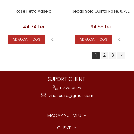
Rose Petro Vaselo
Recas Solo Quinta Rose, 0,75L
44,74 Lei
94,56 Lei
ADAUGA IN COS
ADAUGA IN COS
1
2
3
SUPORT CLIENTI
0753081123
vinescu.ro@gmail.com
MAGAZINUL MEU
CLIENTI