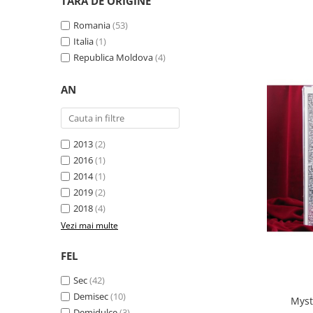
TARA DE ORIGINE
Romania
(53)
Italia
(1)
Republica Moldova
(4)
AN
2013
(2)
2016
(1)
2014
(1)
2019
(2)
2018
(4)
Vezi mai multe
FEL
Sec
(42)
Demisec
(10)
Myst
Demidulce
(3)