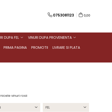
0753081123
0,00
RI DUPA FEL
VINURI DUPA PROVENIENTA
PRIMA PAGINA
PROMOTII
LIVRARE SI PLATA
icele vinuri rosii
N
FEL