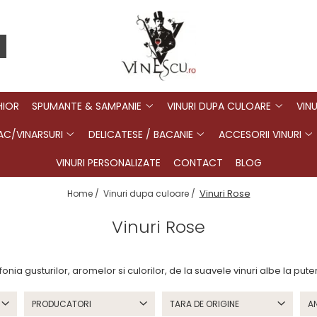
HIOR
SPUMANTE & SAMPANIE
VINURI DUPA CULOARE
VINU
C/VINARSURI
DELICATESE / BACANIE
ACCESORII VINURI
VINURI PERSONALIZATE
CONTACT
BLOG
Vinuri Rose
Home /
Vinuri dupa culoare /
Vinuri Rose
a gusturilor, aromelor si culorilor, de la suavele vinuri albe la putern
PRODUCATORI
TARA DE ORIGINE
A