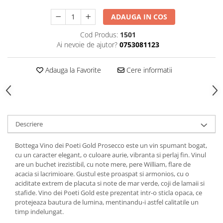
ADAUGA IN COS
Cod Produs:
1501
Ai nevoie de ajutor?
0753081123
Adauga la Favorite
Cere informatii
Descriere
Bottega Vino dei Poeti Gold Prosecco este un vin spumant bogat,
cu un caracter elegant, o culoare aurie, vibranta si perlaj fin. Vinul
are un buchet irezistibil, cu note mere, pere William, flare de
acacia si lacrimioare. Gustul este proaspat si armonios, cu o
aciditate extrem de placuta si note de mar verde, coji de lamaii si
stafide. Vino dei Poeti Gold este prezentat intr-o sticla opaca, ce
protejeaza bautura de lumina, mentinandu-i astfel calitatile un
timp indelungat.