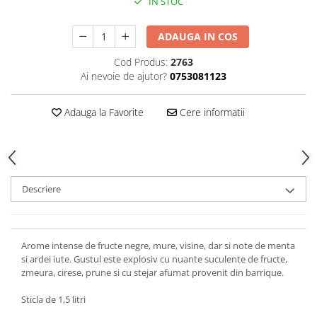
IN STOC
ADAUGA IN COS
Cod Produs:
2763
Ai nevoie de ajutor?
0753081123
Adauga la Favorite
Cere informatii
Descriere
Arome intense de fructe negre, mure, visine, dar si note de menta
si ardei iute. Gustul este explosiv cu nuante suculente de fructe,
zmeura, cirese, prune si cu stejar afumat provenit din barrique.
Sticla de 1,5 litri