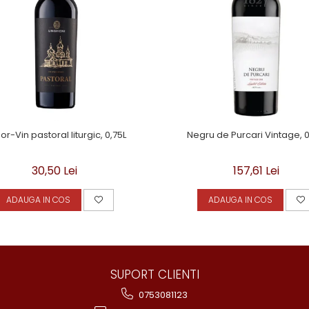
r-Vin pastoral liturgic, 0,75L
Negru de Purcari Vintage, 0
30,50 Lei
157,61 Lei
ADAUGA IN COS
ADAUGA IN COS
SUPORT CLIENTI
0753081123