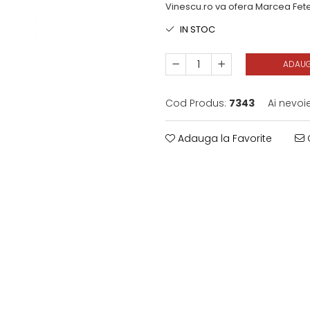
Vinescu.ro va ofera Marcea Fete
IN STOC
ADAUG
Cod Produs:
7343
Ai nevoi
Adauga la Favorite
C