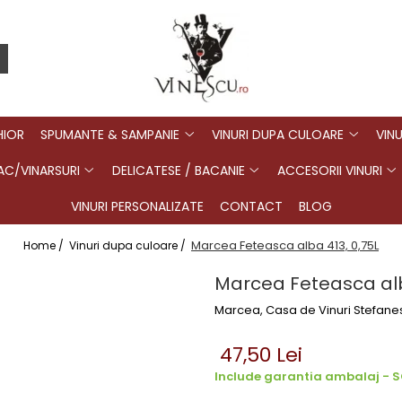
HIOR
SPUMANTE & SAMPANIE
VINURI DUPA CULOARE
VINU
C/VINARSURI
DELICATESE / BACANIE
ACCESORII VINURI
VINURI PERSONALIZATE
CONTACT
BLOG
Marcea Feteasca alba 413, 0,75L
Home /
Vinuri dupa culoare /
Marcea Feteasca alb
Marcea, Casa de Vinuri Stefanes
47,50 Lei
Include garantia ambalaj - SG