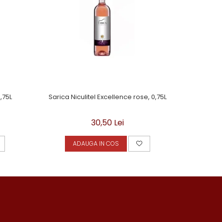
,75L
Sarica Niculitel Excellence rose, 0,75L
Cramposie 
30,50 Lei
ADAUGA IN COS
A