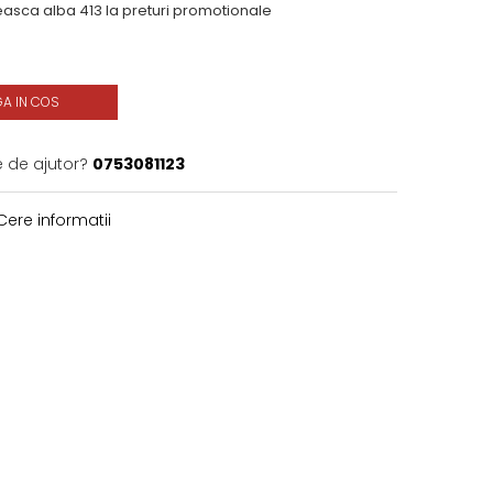
asca alba 413 la preturi promotionale
A IN COS
e de ajutor?
0753081123
ere informatii