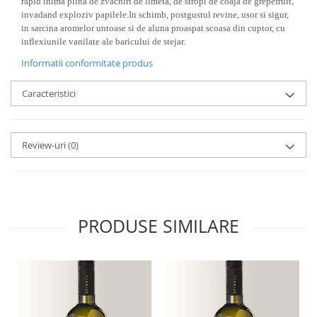
rapid inima plina de zvacniri de limeta, de stropi de coaja de grepefruit,
invadand exploziv papilele.In schimb, postgustul revine, usor si sigur,
in sarcina aromelor untoase si de aluna proaspat scoasa din cuptor, cu
inflexiunile vanilate ale baricului de stejar.
Informatii conformitate produs
Caracteristici
Review-uri
(0)
PRODUSE SIMILARE