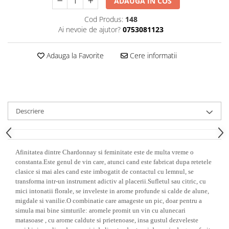
ADAUGA IN COS
Cod Produs:
148
Ai nevoie de ajutor?
0753081123
Adauga la Favorite
Cere informatii
Descriere
Afinitatea dintre Chardonnay si feminitate este de multa vreme o
constanta.Este genul de vin care, atunci cand este fabricat dupa retetele
clasice si mai ales cand este imbogatit de contactul cu lemnul, se
transforma intr-un instrument adictiv al placerii.Sufletul sau citric, cu
mici intonatii florale, se inveleste in arome profunde si calde de alune,
migdale si vanilie.O combinatie care amageste un pic, doar pentru a
simula mai bine simturile: aromele promit un vin cu alunecari
matasoase , cu arome caldute si prietenoase, insa gustul dezveleste