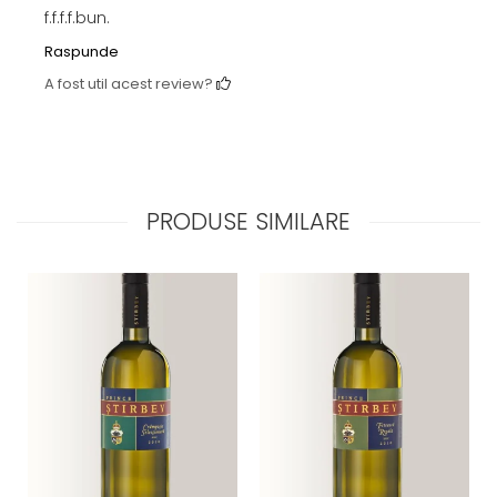
f.f.f.f.bun.
Raspunde
A fost util acest review?
PRODUSE SIMILARE