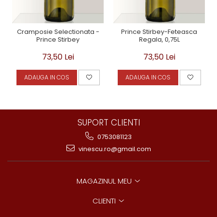
Cramposie Selectionata -
Prince Stirbey-Feteasca
Prince Stirbey
Regala, 0,75L
73,50 Lei
73,50 Lei
ADAUGA IN COS
ADAUGA IN COS
SUPORT CLIENTI
0753081123
vinescu.ro@gmail.com
MAGAZINUL MEU
CLIENTI