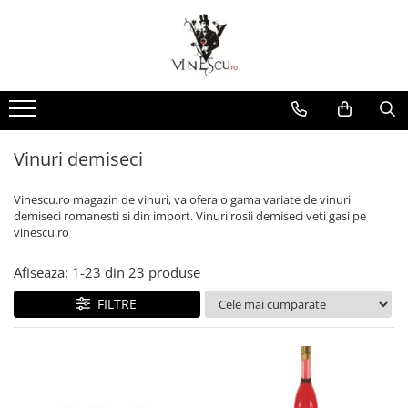
Spumante & Sampanie
Vinuri dupa culoare
Vinuri dupa fel
Vinuri dupa provenienta
Vinuri speciale
Cognac/Coniac/Armagnac/Vinarsuri
Delicatese / Bacanie
Accesorii vinuri
Vinuri Spumante
Vinuri Rosii
Vinuri seci
Vinuri Rosii
Vinuri pentru cadou
Vinarsuri
Ciocolata
Cutii cadou vinuri
Sampanie / Champagne
Vinuri Albe
Vinuri demiseci
Vinuri Albe
Vinuri de colectie/vechi
Cognac/Coniac/Armagnac
Condimente
Vinuri Rose
Vinuri demidulci
Vinuri Rose
Vinuri personalizate
Ulei de masline
Vinuri demiseci
Vinuri dulci
Cafea
Vinescu.ro magazin de vinuri, va ofera o gama variate de vinuri
demiseci romanesti si din import. Vinuri rosii demiseci veti gasi pe
vinescu.ro
Afiseaza:
1-
23
din
23
produse
FILTRE