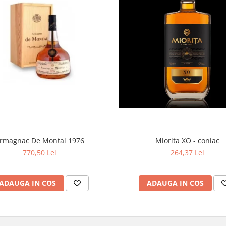
Miorita XO - coniac
rmagnac De Montal 1976
264,37 Lei
770,50 Lei
ADAUGA IN COS
ADAUGA IN COS