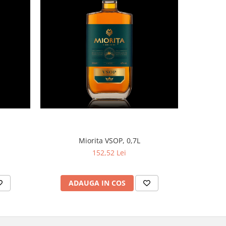
Miorita VSOP, 0,7L
152,52 Lei
ADAUGA IN COS
AD