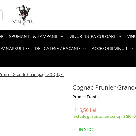
OR
SPUMANTE & SAMPANIE
VINURI DUPA CULOARE
VIN
/VINARSURI
DELICATESE / BACANIE
ACCESORII VINURI
Prunier Grande Champagne XO, 0,7L
Cognac Prunier Grand
Prunier Franta
416,50 Lei
Include garantia ambalaj - SGR - 0
IN STOC