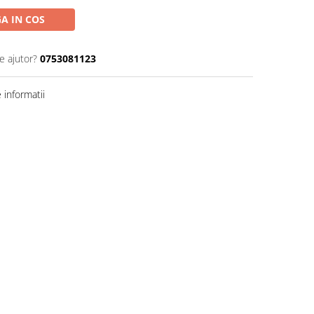
A IN COS
e ajutor?
0753081123
informatii