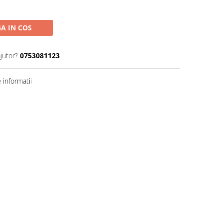
A IN COS
jutor?
0753081123
informatii