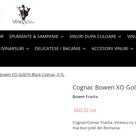
OR
SPUMANTE & SAMPANIE
VINURI DUPA CULOARE
VIN
/VINARSURI
DELICATESE / BACANIE
ACCESORII VINURI
owen XO Gold'N Black Cognac, 0,7L
Cognac Bowen XO Gold
Bowen Franta
660,92 Lei
Cognac/Coniac Franta. Vinescu.ro, m
mai bun pret din Romania.