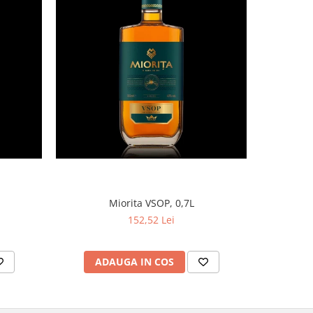
Miorita VSOP, 0,7L
152,52 Lei
ADAUGA IN COS
AD