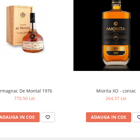
Miorita XO - coniac
rmagnac De Montal 1976
264,37 Lei
770,50 Lei
ADAUGA IN COS
ADAUGA IN COS