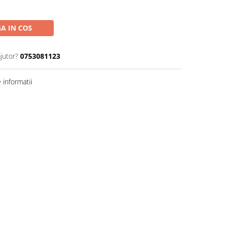
A IN COS
jutor?
0753081123
informatii