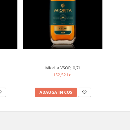
Miorita VSOP, 0,7L
152,52 Lei
ADAUGA IN COS
AD