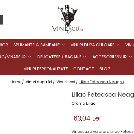
HIOR
SPUMANTE & SAMPANIE
VINURI DUPA CULOARE
VINU
C/VINARSURI
DELICATESE / BACANIE
ACCESORII VINURI
VINURI PERSONALIZATE
CONTACT
BLOG
Liliac Feteasca Neagra
Home /
Vinuri dupa fel /
Vinuri seci /
Liliac Feteasca Nea
Crama Liliac
63,04 Lei
Vinescu.ro va ofera Liliac Fete