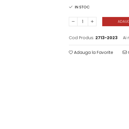
IN STOC
ADAUG
Cod Produs:
2713-2023
Ai
Adauga la Favorite
C