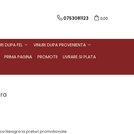
0753081123
0,00
RI DUPA FEL
VINURI DUPA PROVENIENTA
PRIMA PAGINA
PROMOTII
LIVRARE SI PLATA
gra
asca Neagra la preturi promotionale