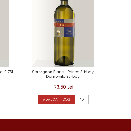
, 0,75L
Sauvignon Blanc - Prince Stirbey,
Tamaioasa 
Domeniile Stirbey.
73,50 Lei
ADAUGA IN COS
A