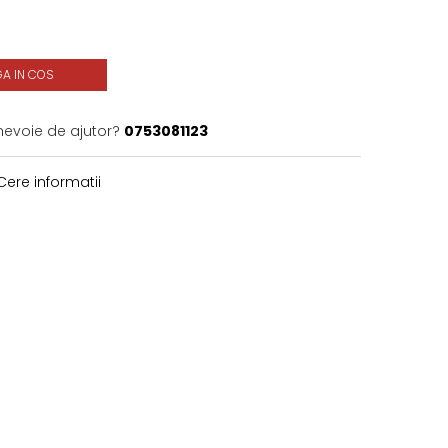
A IN COS
 nevoie de ajutor?
0753081123
ere informatii