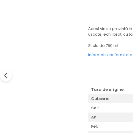
Acest vin se prezintă in
uscate, echilibrat, cu 
Sticla de 750 ml
Informatii conformitat
Tara de origine:
Culoare:
Soi:
An:
Fel: