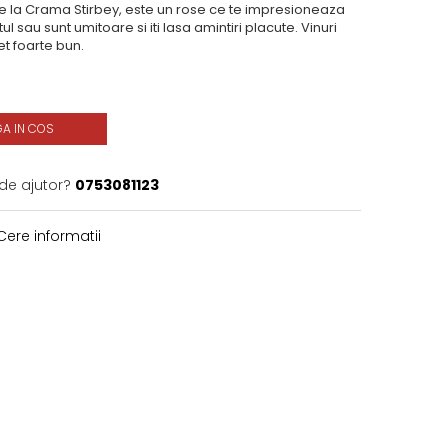
de la Crama Stirbey, este un rose ce te impresioneaza
ul sau sunt umitoare si iti lasa amintiri placute. Vinuri
et foarte bun.
A IN COS
 de ajutor?
0753081123
ere informatii