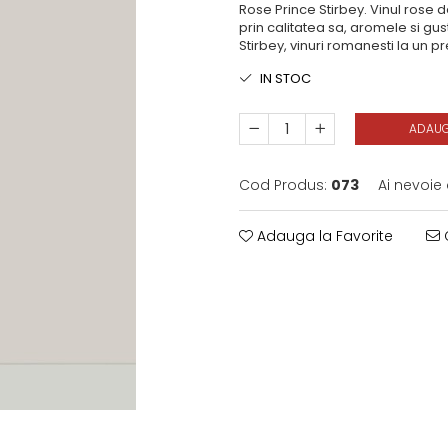
Rose Prince Stirbey. Vinul rose 
prin calitatea sa, aromele si gust
Stirbey, vinuri romanesti la un pr
IN STOC
ADAUG
Cod Produs:
073
Ai nevoie
Adauga la Favorite
C