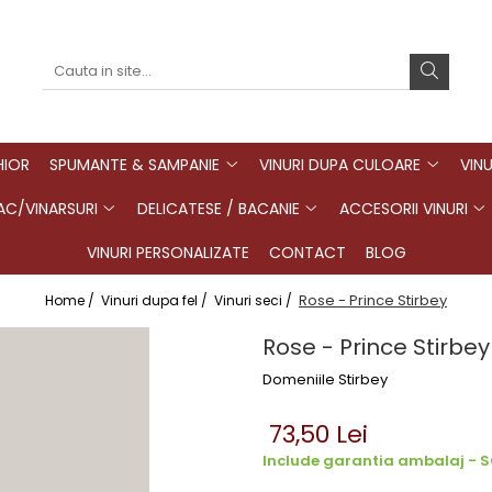
HIOR
SPUMANTE & SAMPANIE
VINURI DUPA CULOARE
VINU
C/VINARSURI
DELICATESE / BACANIE
ACCESORII VINURI
VINURI PERSONALIZATE
CONTACT
BLOG
Rose - Prince Stirbey
Home /
Vinuri dupa fel /
Vinuri seci /
Rose - Prince Stirbey
Domeniile Stirbey
73,50 Lei
Include garantia ambalaj - SG