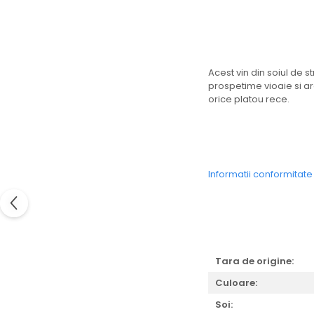
Acest vin din soiul de st
prospetime vioaie si aro
orice platou rece.
Informatii conformitat
Tara de origine:
Culoare:
Soi: