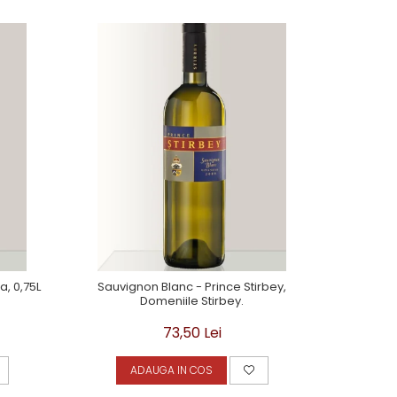
, 0,75L
Sauvignon Blanc - Prince Stirbey,
Tamaioasa 
Domeniile Stirbey.
73,50 Lei
ADAUGA IN COS
A