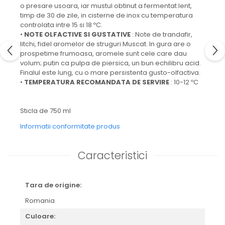
o presare usoara, iar mustul obtinut a fermentat lent,
timp de 30 de zile, in cisterne de inox cu temperatura
controlata intre 15 si 18 ºC.
•
NOTE OLFACTIVE SI GUSTATIVE
: Note de trandafir,
litchi, fidel aromelor de struguri Muscat. In gura are o
prospetime frumoasa, aromele sunt cele care dau
volum; putin ca pulpa de piersica, un bun echilibru acid.
Finalul este lung, cu o mare persistenta gusto-olfactiva.
•
TEMPERATURA RECOMANDATA DE SERVIRE
: 10-12 ºC
Sticla de 750 ml
Informatii conformitate produs
Caracteristici
Tara de origine:
Romania
Culoare: