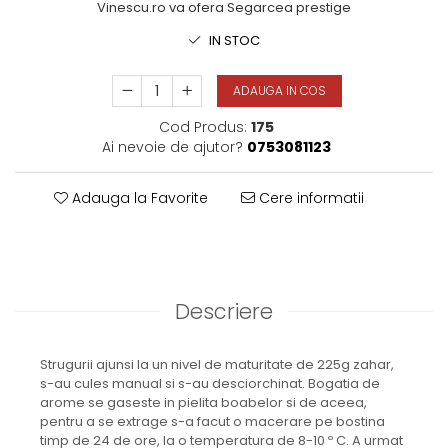
Vinescu.ro va ofera Segarcea prestige
IN STOC
ADAUGA IN COS
Cod Produs:
175
Ai nevoie de ajutor?
0753081123
Adauga la Favorite
Cere informatii
Descriere
Strugurii ajunsi la un nivel de maturitate de 225g zahar,
s-au cules manual si s-au desciorchinat. Bogatia de
arome se gaseste in pielita boabelor si de aceea,
pentru a se extrage s-a facut o macerare pe bostina
timp de 24 de ore, la o temperatura de 8-10 º C. A urmat