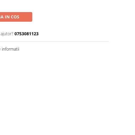
A IN COS
 ajutor?
0753081123
informatii