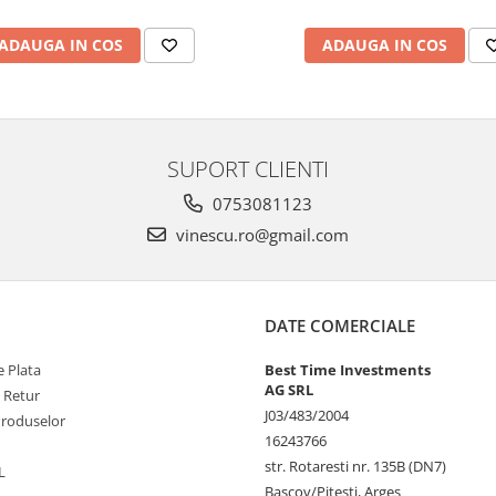
ADAUGA IN COS
ADAUGA IN COS
SUPORT CLIENTI
0753081123
vinescu.ro@gmail.com
DATE COMERCIALE
 Plata
Best Time Investments
AG SRL
e Retur
J03/483/2004
Produselor
16243766
str. Rotaresti nr. 135B (DN7)
L
Bascov/Pitesti, Arges