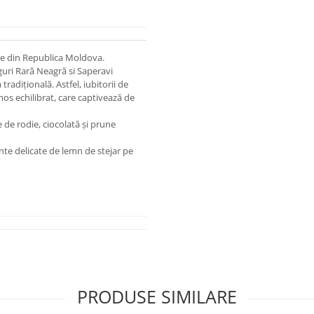
ile din Republica Moldova.
guri Rară Neagră si Saperavi
tradiţională. Astfel, iubitorii de
mos echilibrat, care captivează de
de rodie, ciocolată şi prune
nte delicate de lemn de stejar pe
PRODUSE SIMILARE