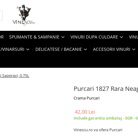
OR
SPUMANTE & SAMPANIE
VINURI DUPA CULOARE
VIN
/VINARSURI
DELICATESE / BACANIE
ACCESORII VINURI
i Saperavi, 0.75L
Purcari 1827 Rara Neag
Crama Purcari
42,00 Lei
Include garantia ambalaj - SGR - 0
Vinescu.ro va ofera Purcari