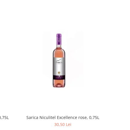
Cramposie 
0,75L
Sarica Niculitel Excellence rose, 0,75L
30,50 Lei