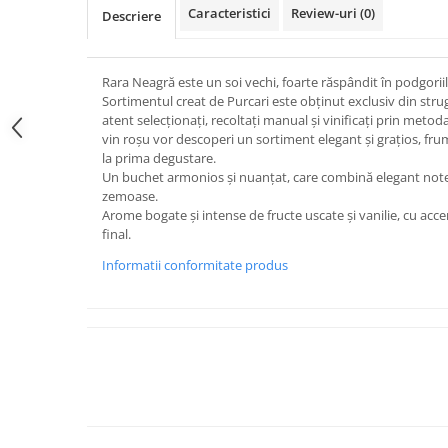
Caracteristici
Review-uri
(0)
Descriere
Rara Neagră este un soi vechi, foarte răspândit în podgori
Sortimentul creat de Purcari este obţinut exclusiv din stru
atent selecţionaţi, recoltaţi manual şi vinificaţi prin metoda 
vin roşu vor descoperi un sortiment elegant şi graţios, fru
la prima degustare.
Un buchet armonios şi nuanţat, care combină elegant note 
zemoase.
Arome bogate şi intense de fructe uscate şi vanilie, cu acce
final.
Informatii conformitate produs