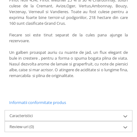
culese de la Cremant, Avize,Oger, Vertus,Ambonnay, Bouzy,
Verzenay, Verneuil si Vandieres. Toate au fost culese pentru a
exprima foarte bine terroir-ul podgoriilor, 218 hectare din care
160 sunt clasificate Grand Crus.
Fiecare soi este tinut separat de la cules pana ajunge la
rezervoare.
Un galben proaspat auriu cu nuante de jad, un flux elegant de
bule in crestere , pentru a forma o spuma bogata plina de viata.
Nasul dezvolta arome de lamaie si graperfruit, cu note de piersici
albe, caise si mar acrisor. O atingere de aciditate si o lungime fina,
remarcabila si plina de originalitate.
Informatii conformitate produs
Caracteristici
Review-uri
(0)