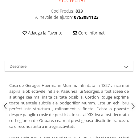
STOC EPUIZAT
Cod Produs:
833
Ai nevoie de ajutor?
0753081123
Adauga la Favorite
Cere informatii
Descriere
Casa de Geroges Haermann Mumm, infiintata in 1827 , inca mai
aspira la obiectivele initiale. Pasiunea lui Georges, a fost aceea de
a atinge cea mai inalta calitate posibila. Cordon Rouge exprima
toate nuantele subtile ale podgoriilor Mumm. Este un echilibru
perfect intr structura , rafinament si finete. Exista o poveste
despre panglica rosie de pe sticla. In sec al XIX-lea a fost decorata
cu Legiunea de Onoare, cea mai prestigioasa disctintie franceza,
ca o recunostinta a intregii activitati.
Pinot Noir 45%, Pinot Meunier 25 % si 30 % Chardonnay, soiuri