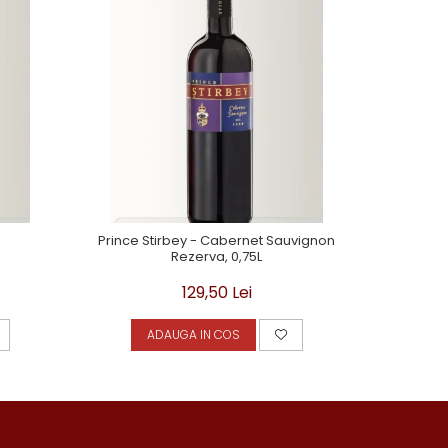
Prince Stirbey - Cabernet Sauvignon
Negru de
Rezerva, 0,75L
129,50 Lei
ADAUGA IN COS
A