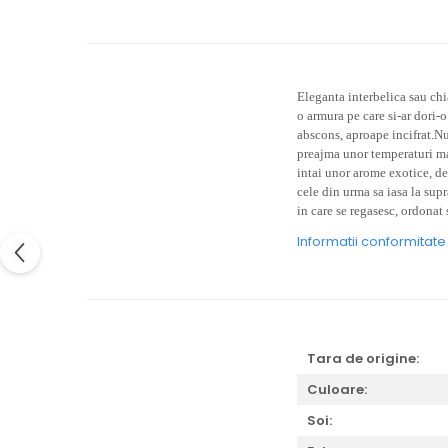
Eleganta interbelica sau chi
o armura pe care si-ar dori-
abscons, aproape incifrat.Nu
preajma unor temperaturi ma
intai unor arome exotice, de
cele din urma sa iasa la supr
in care se regasesc, ordonat 
Informatii conformitat
Tara de origine:
Culoare:
Soi: