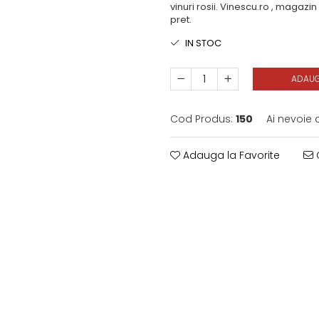
vinuri rosii. Vinescu.ro , magazin
pret.
IN STOC
ADAUG
Cod Produs:
150
Ai nevoie 
Adauga la Favorite
C