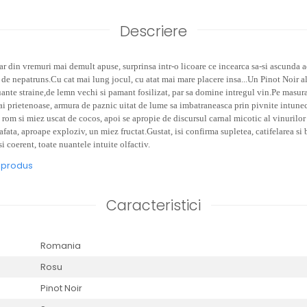
Descriere
ar din vremuri mai demult apuse, surprinsa intr-o licoare ce incearca sa-si ascunda
o de nepatruns.Cu cat mai lung jocul, cu atat mai mare placere insa...Un Pinot Noir a
ante straine,de lemn vechi si pamant fosilizat, par sa domine intregul vin.Pe masura 
i prietenoase, armura de paznic uitat de lume
sa imbatraneasca prin pivnite intunec
 rom si miez uscat de cocos, apoi se apropie de discursul carnal micotic al vinurilor
afata, aproape exploziv, un miez fructat.Gustat, isi confirma supletea, catifelarea si
si coerent, toate nuantele intuite olfactiv.
e produs
Caracteristici
Romania
Rosu
Pinot Noir