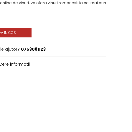
 online de vinuri, va ofera vinuri romanesti la cel mai bun
A IN COS
de ajutor?
0753081123
ere informatii