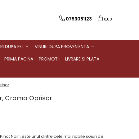
0753081123
0,00
RI DUPA FEL
VINURI DUPA PROVENIENTA
PRIMA PAGINA
PROMOTII
LIVRARE SI PLATA
risor
ir, Crama Oprisor
Pinot Noir , este unul dintre cele mai nobile soiuri de