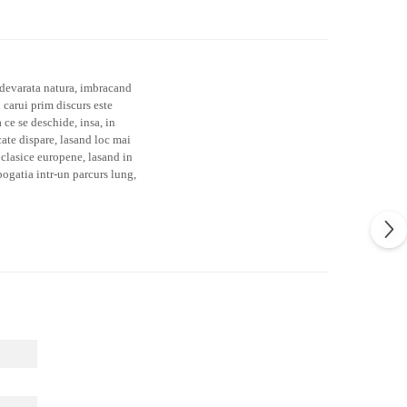
 adevarata natura, imbracand
l carui
prim discurs este
ce se deschide, insa, in
ate dispare, lasand loc mai
 clasice europene, lasand in
 bogatia intr-un parcurs lung,