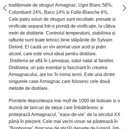
tradiționale de struguri Armagnac: Ugni Blanc 56%, 
Colombard 24%, Baco 14% și Folle-Blanche 6%. 
Cele patru soiuri de struguri sunt recoltate, presate și 
vinificate separat într-o pivniță de vinificație, la câțiva 
metri de distilerie. Controlul temperaturii, stabilirea și 
rafturile sunt toate tehnici bine stăpânite de Sylvain 
Delord. El caută un vin aromat ușor acid și puțin 
alcool, care este vinul ideal pentru distilare.
Distileria se află în Lannepax, satul natal al familiei. 
Distilarea, un pas esențial și fascinant în crearea 
Armagnacului, are loc în inima iernii. Este una dintre 
singurele case Armagnac care folosesc cele două 
metode de distilare. 
Pivnițele depoziteaza mai mult de 1000 de butoaie și o 
duzină de tancuri de stejar care îmbătrânesc și 
protejează Armagnacul, "eaux-de-vie" de la secolul XX 
până în prezent. Cele mai vechi vinuri se păstrează în 
"Bonbonne" (borcane de sticlă) departe de lumină, într-