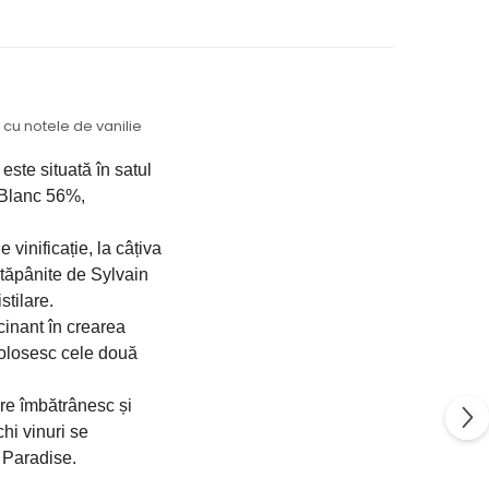
 cu notele de vanilie
ste situată în satul 
Blanc 56%, 
 vinificație, la câțiva 
 stăpânite de Sylvain 
stilare.
cinant în crearea 
olosesc cele două 
re îmbătrânesc și 
i vinuri se 
 Paradise.