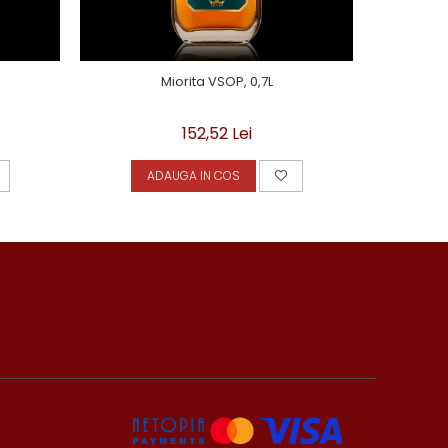
Miorita VSOP, 0,7L
152,52 Lei
ADAUGA IN COS
A