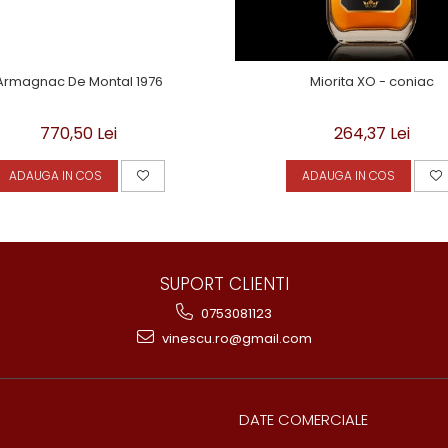
Armagnac De Montal 1976
Miorita XO - coniac
770,50 Lei
264,37 Lei
ADAUGA IN COS
ADAUGA IN COS
SUPORT CLIENTI
0753081123
vinescu.ro@gmail.com
DATE COMERCIALE