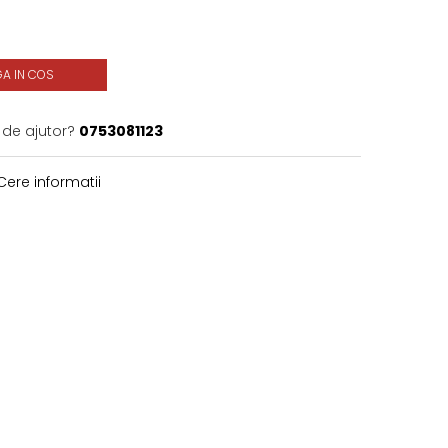
A IN COS
 de ajutor?
0753081123
ere informatii