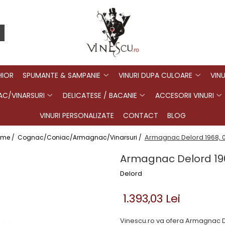
HIOR
SPUMANTE & SAMPANIE
VINURI DUPA CULOARE
VINU
C/VINARSURI
DELICATESE / BACANIE
ACCESORII VINURI
VINURI PERSONALIZATE
CONTACT
BLOG
Armagnac Delord 1968, 0
me /
Cognac/Coniac/Armagnac/Vinarsuri /
Armagnac Delord 196
Delord
1.393,03 Lei
Vinescu.ro va ofera Armagnac De