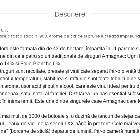
Descriere
0,7L
e a fost distilat in 1968. Arome de citrice si prune lucreaza impreuna
rd este formata din de 42 de hectare, împărțită în 11 parcele si e
 din cele patru soiuri tradiționale de struguri Armagnac: Ugni 
 14% și Folle-Blanche 6%. 
ruguri sunt recoltate, presate și vinificate separat într-o pivniță de
ntrolul temperaturii, stabilirea și rafturile sunt toate tehnici bine
n aromat ușor acid și puțin alcool, care este vinul ideal pentru di
Lannepax, satul natal al familiei. Distilarea, un pas esențial și fas
 în inima iernii. Este una dintre singurele case Armagnac care f
 mai mult de 1000 de butoaie și o duzină de tancuri de stejar ca
, "eaux-de-vie" de la secolul XX până în prezent. Cele mai vech
ne" (borcane de sticlă) departe de lumină, într-o cameră numită