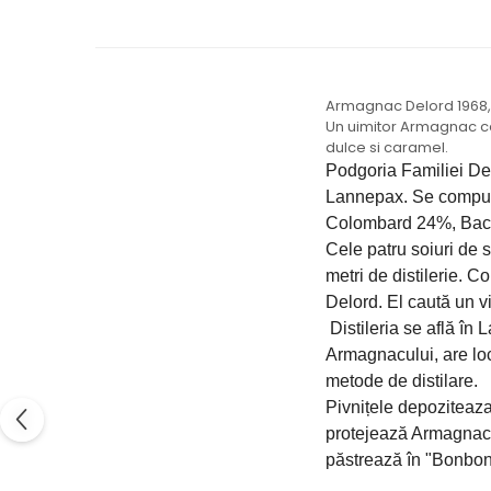
Armagnac Delord 1968, 
Un uimitor Armagnac car
dulce si caramel.
Podgoria Familiei Delo
Lannepax. Se compune
Colombard 24%, Baco
Cele patru soiuri de st
metri de distilerie. Co
Delord. El caută un vi
Distileria se află în 
Armagnacului, are loc
metode de distilare. 
Pivnițele depoziteaza
protejează Armagnacul
păstrează în "Bonbon