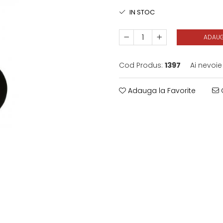
IN STOC
ADAUG
Cod Produs:
1397
Ai nevoie
Adauga la Favorite
C