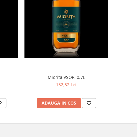
Miorita VSOP, 0,7L
152,52 Lei
ADAUGA IN COS
AD