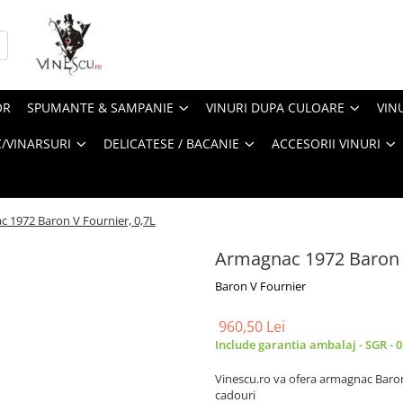
OR
SPUMANTE & SAMPANIE
VINURI DUPA CULOARE
VIN
/VINARSURI
DELICATESE / BACANIE
ACCESORII VINURI
 1972 Baron V Fournier, 0,7L
Armagnac 1972 Baron V
Baron V Fournier
960,50 Lei
Include garantia ambalaj - SGR - 0
Vinescu.ro va ofera armagnac Baron
cadouri