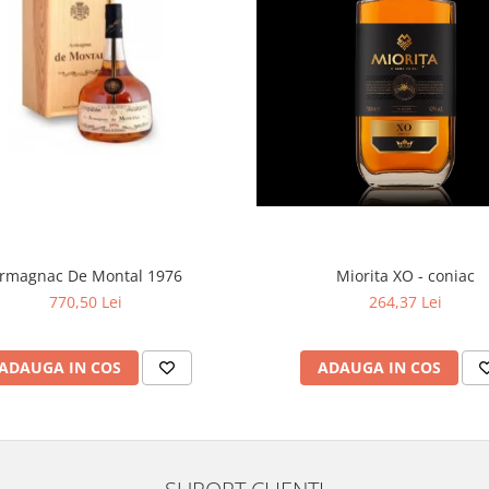
Miorita XO - coniac
rmagnac De Montal 1976
264,37 Lei
770,50 Lei
ADAUGA IN COS
ADAUGA IN COS
SUPORT CLIENTI