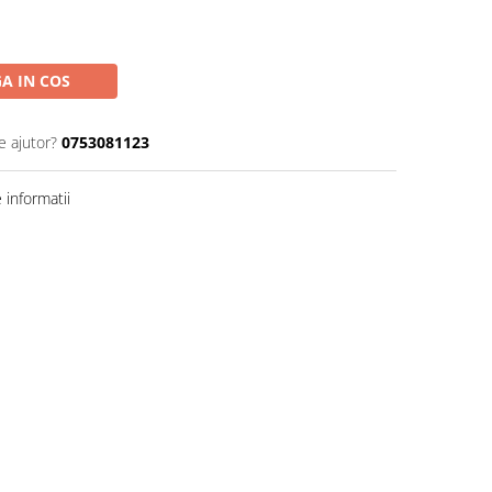
A IN COS
e ajutor?
0753081123
informatii