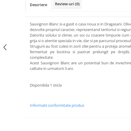
Review-uri
(0)
Descriere
Sauvignon Blanc si-a gasit o casa noua si in Dragasani. Oliver
dezvolte propriul caracter, reprezentand teritoriul si regiu
Datorita solului si climei, un soi cu coacere timpurie cum
grija si o atentie speciala in vie, dar si pe parcursul procesul
Strugurii au fost culesi in zorii zilei pentru a proteja aromele
fermentat pe bostina si pastrat prelungit pe drojdii
complexitate.
Acest Sauvignon Blanc are un potential bun de invechire,
calitate in urmatorii 3 ani.
Disponibila 1 sticla
Informatii conformitate produs