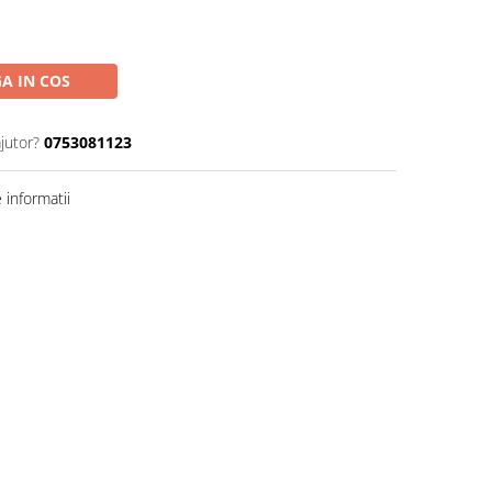
A IN COS
jutor?
0753081123
informatii