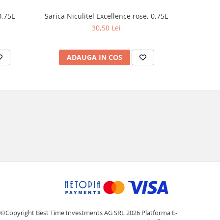
Cramposie 
0,75L
Sarica Niculitel Excellence rose, 0,75L
30,50 Lei
AD
ADAUGA IN COS
©Copyright Best Time Investments AG SRL 2026
Platforma E-