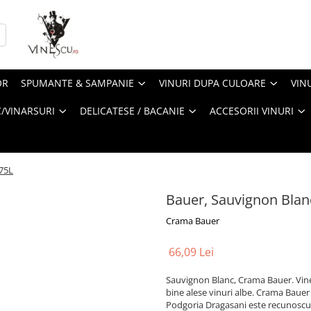
OR
SPUMANTE & SAMPANIE
VINURI DUPA CULOARE
VIN
/VINARSURI
DELICATESE / BACANIE
ACCESORII VINURI
,75L
Bauer, Sauvignon Blanc
Crama Bauer
66,09 Lei
Sauvignon Blanc, Crama Bauer. Vine
bine alese vinuri albe. Crama Bauer
Podgoria Dragasani este recunoscuta