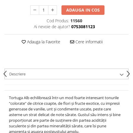
ADAUGA IN COS
Cod Produs:
11560
Ai nevoie de ajutor?
0753081123
Adauga la Favorite
Cere informatii
Descriere
Tortuga Alb echilibrează într-un mod foarte interesant tonurile
"colorate" de citrice coapte, de flori și fructe exotice, cu impresii
generoase de vanilie, unt și condimente uscate, peste care
asterne un strat delicat de note sărate. Gustul său intens și bine
proporționat are parte de susținere din partea acidității
suculente și din partea mineralității sărate, care îsi pune
amprenta și asupra postgustului amplu.