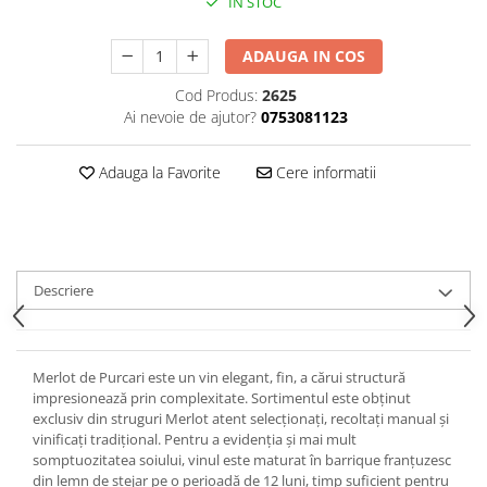
IN STOC
ADAUGA IN COS
Cod Produs:
2625
Ai nevoie de ajutor?
0753081123
Adauga la Favorite
Cere informatii
Descriere
Merlot de Purcari este un vin elegant, fin, a cărui structură
impresionează prin complexitate. Sortimentul este obţinut
exclusiv din struguri Merlot atent selecţionaţi, recoltaţi manual şi
vinificaţi tradiţional. Pentru a evidenţia şi mai mult
somptuozitatea soiului, vinul este maturat în barrique franțuzesc
din lemn de stejar pe o perioadă de 12 luni, timp suficient pentru