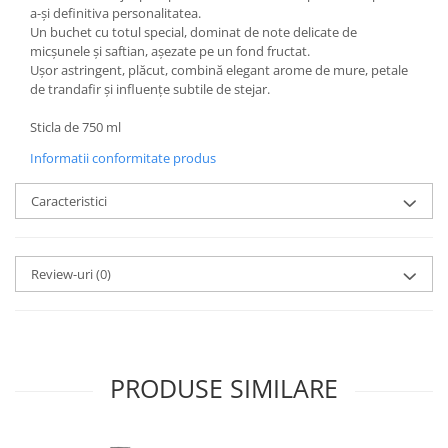
a-şi definitiva personalitatea.
Un buchet cu totul special, dominat de note delicate de
micşunele şi saftian, aşezate pe un fond fructat.
Uşor astringent, plăcut, combină elegant arome de mure, petale
de trandafir şi influenţe subtile de stejar.
Sticla de 750 ml
Informatii conformitate produs
Caracteristici
Review-uri
(0)
PRODUSE SIMILARE