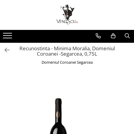
Spumante & Sampanie
Vinuri dupa culoare
Vinuri dupa fel
Vinuri dupa provenienta
Vinuri speciale
Cognac/Coniac/Armagnac/Vinarsuri
Delicatese / Bacanie
Accesorii vinuri
Vinuri Spumante
Vinuri Rosii
Vinuri seci
Vinuri Rosii
Vinuri pentru cadou
Vinarsuri
Ciocolata
Cutii cadou vinuri
Sampanie / Champagne
Vinuri Albe
Vinuri demiseci
Vinuri Albe
Vinuri de colectie/vechi
Cognac/Coniac/Armagnac
Condimente
Recunostinta - Minima Moralia, Domeniul
Vinuri Rose
Vinuri demidulci
Vinuri Rose
Vinuri personalizate
Ulei de masline
Coroanei -Segarcea, 0,75L
Vinuri dulci
Cafea
Domeniul Coroanei Segarcea