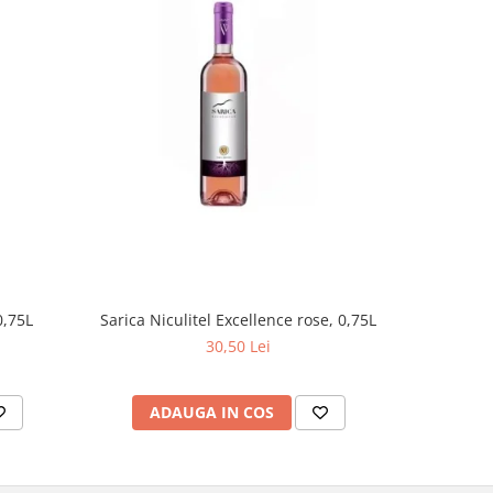
Cramposie 
0,75L
Sarica Niculitel Excellence rose, 0,75L
30,50 Lei
AD
ADAUGA IN COS