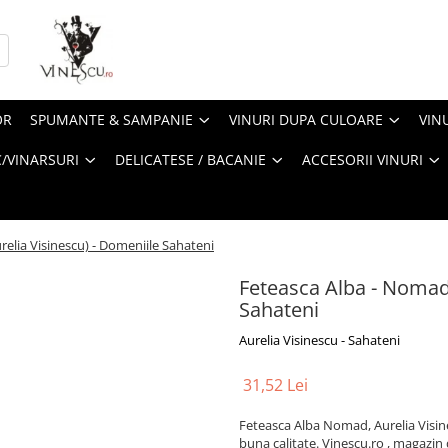
OR
SPUMANTE & SAMPANIE
VINURI DUPA CULOARE
VIN
/VINARSURI
DELICATESE / BACANIE
ACCESORII VINURI
elia Visinescu) - Domeniile Sahateni
Feteasca Alba - Nomad 
Sahateni
Aurelia Visinescu - Sahateni
31,52 Lei
Feteasca Alba Nomad, Aurelia Visin
buna calitate. Vinescu.ro , magazin d