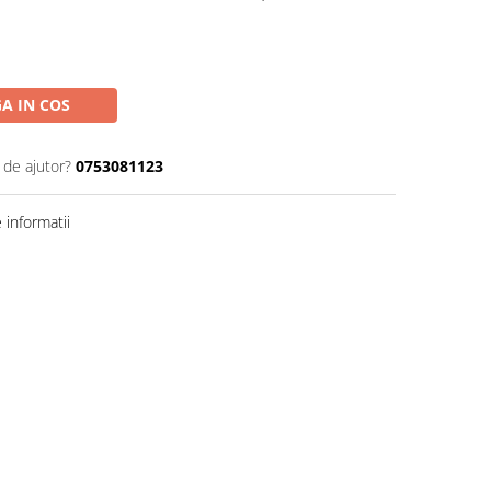
A IN COS
 de ajutor?
0753081123
informatii