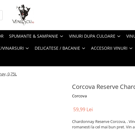
OR
SPUMANTE & SAMPANIE
VINURI DUPA CULOARE
VIN
/VINARSURI
DELICATESE / BACANIE
ACCESORII VINURI
ay, 0,75L
Corcova Reserve Char
Corcova
59,99 Lei
Chardonnay Reserve Corcova, . Vines
romanesti la cel mai bun pret. Vin a