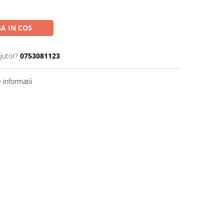
A IN COS
jutor?
0753081123
informatii