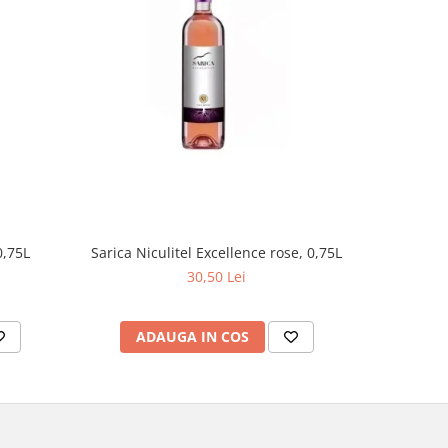
Cramposie 
0,75L
Sarica Niculitel Excellence rose, 0,75L
30,50 Lei
AD
ADAUGA IN COS