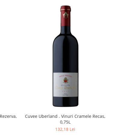
Cuvee ,
 Rezerva,
Cuvee Uberland . Vinuri Cramele Recas,
0,75L
132,18 Lei