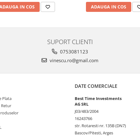
ADAUGA IN COS
ADAUGA IN COS
SUPORT CLIENTI
0753081123
vinescu.ro@gmail.com
DATE COMERCIALE
 Plata
Best Time Investments
AG SRL
e Retur
J03/483/2004
Produselor
16243766
str. Rotaresti nr. 135B (DN7)
L
Bascov/Pitesti, Arges