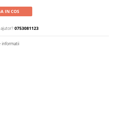
A IN COS
 ajutor?
0753081123
informatii