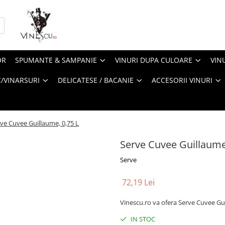
OR
SPUMANTE & SAMPANIE
VINURI DUPA CULOARE
VIN
/VINARSURI
DELICATESE / BACANIE
ACCESORII VINURI
ve Cuvee Guillaume, 0,75 L
Serve Cuvee Guillaume
Serve
72,19 Lei
Vinescu.ro va ofera Serve Cuvee Gu
IN STOC