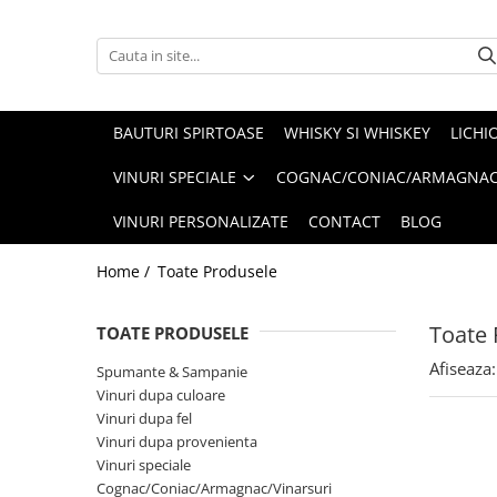
Spumante & Sampanie
Vinuri dupa culoare
Vinuri dupa fel
Vinuri dupa provenienta
Vinuri speciale
Cognac/Coniac/Armagnac/Vinarsuri
Delicatese / Bacanie
Accesorii vinuri
Vinuri Spumante
Vinuri Rosii
Vinuri seci
Vinuri Rosii
Vinuri pentru cadou
Vinarsuri
Ciocolata
Cutii cadou vinuri
BAUTURI SPIRTOASE
WHISKY SI WHISKEY
LICHI
Sampanie / Champagne
Vinuri Albe
Vinuri demiseci
Vinuri Albe
Vinuri de colectie/vechi
Cognac/Coniac/Armagnac
Condimente
VINURI SPECIALE
COGNAC/CONIAC/ARMAGNAC
Vinuri Rose
Vinuri demidulci
Vinuri Rose
Vinuri personalizate
Ulei de masline
VINURI PERSONALIZATE
CONTACT
BLOG
Vinuri dulci
Cafea
Home /
Toate Produsele
Toate 
TOATE PRODUSELE
Afiseaza:
Spumante & Sampanie
Vinuri dupa culoare
Vinuri dupa fel
Vinuri dupa provenienta
Vinuri speciale
Cognac/Coniac/Armagnac/Vinarsuri