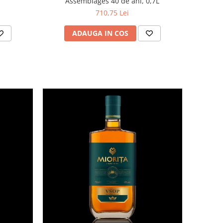
Assemblages 40 de ani, 0,7L
710,75 Lei
ADAUGA IN COS