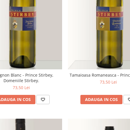
gnon Blanc - Prince Stirbey,
Tamaioasa Romaneasca - Princ
Domeniile Stirbey.
73,50 Lei
73,50 Lei
ADAUGA IN COS
ADAUGA IN COS