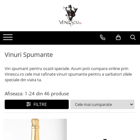
Spumante & Sampanie
Vinuri dupa culoare
Vinuri dupa fel
Vinuri dupa provenienta
Vinuri speciale
Cognac/Coniac/Armagnac/Vinarsuri
Delicatese / Bacanie
Accesorii vinuri
Vinuri Spumante
Vinuri Rosii
Vinuri seci
Vinuri Rosii
Vinuri pentru cadou
Vinarsuri
Ciocolata
Cutii cadou vinuri
Sampanie / Champagne
Vinuri Albe
Vinuri demiseci
Vinuri Albe
Vinuri de colectie/vechi
Cognac/Coniac/Armagnac
Condimente
Vinuri Rose
Vinuri demidulci
Vinuri Rose
Vinuri personalizate
Ulei de masline
Vinuri Spumante
Vinuri dulci
Cafea
Vin spumant pentru ocazii speciale. Acum poti cumpara online prin
Vinescu.ro cele mai rafinate vinuri spumante pentru a sarbatori zilele
speciale din viata ta.
Afiseaza:
1-
24
din
46
produse
FILTRE