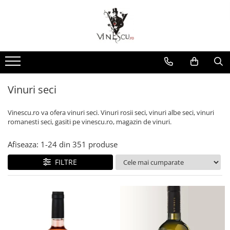
Spumante & Sampanie
Vinuri dupa culoare
Vinuri dupa fel
Vinuri dupa provenienta
Vinuri speciale
Cognac/Coniac/Armagnac/Vinarsuri
Delicatese / Bacanie
Accesorii vinuri
Vinuri Spumante
Vinuri Rosii
Vinuri seci
Vinuri Rosii
Vinuri pentru cadou
Vinarsuri
Ciocolata
Cutii cadou vinuri
Sampanie / Champagne
Vinuri Albe
Vinuri demiseci
Vinuri Albe
Vinuri de colectie/vechi
Cognac/Coniac/Armagnac
Condimente
Vinuri Rose
Vinuri demidulci
Vinuri Rose
Vinuri personalizate
Ulei de masline
Vinuri seci
Vinuri dulci
Cafea
Vinescu.ro va ofera vinuri seci. Vinuri rosii seci, vinuri albe seci, vinuri
romanesti seci, gasiti pe vinescu.ro, magazin de vinuri.
Afiseaza:
1-
24
din
351
produse
FILTRE