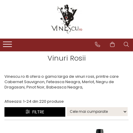
Spumante & Sampanie
Vinuri dupa culoare
Vinuri dupa fel
Vinuri dupa provenienta
Vinuri speciale
Cognac/Coniac/Armagnac/Vinarsuri
Delicatese / Bacanie
Accesorii vinuri
Vinuri Spumante
Vinuri Rosii
Vinuri seci
Vinuri Rosii
Vinuri pentru cadou
Vinarsuri
Ciocolata
Cutii cadou vinuri
Sampanie / Champagne
Vinuri Albe
Vinuri demiseci
Vinuri Albe
Vinuri de colectie/vechi
Cognac/Coniac/Armagnac
Condimente
Vinuri Rose
Vinuri demidulci
Vinuri Rose
Vinuri personalizate
Ulei de masline
Vinuri Rosii
Vinuri dulci
Cafea
Vinescu.ro iti ofera o gama larga de vinuri rosii, printre care
Cabernet Sauvignon, Feteasca Neagra, Merlot, Negru de
Dragasani, Pinot Noir, Babeasca Neagra,
Afiseaza:
1-
24
din
220
produse
FILTRE