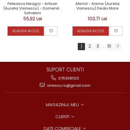
Feteasca Neagra - Artisan
Merlot - Anima (Aurelia
(Aurelia Visinescu) - Domeniile
Visinescu) Dealu Mare
Sahateni
55,92 Lei
103,71 Lei
ADAUGA IN COS
ADAUGA IN COS
1
2
3
10
...
SUPORT CLIENTI
0753081123
vinescu.ro@gmail.com
MAGAZINUL MEU
CLIENTI
DATE COMERCIALE